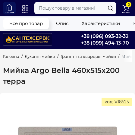
0
Головна
Меню
Кошик
Все про товар
Опис
Характеристики
+38 (096) 093-32-32
+38 (099) 494-13-70
Головна
Кухонні мийки
Гранітні та кварцові мийки
Мийка 
Мийка Argo Bella 460х515х200
терра
код: V18525