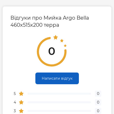
Відгуки про Мийка Argo Bella
460х515х200 терра
0
Написати відгук
5
0
4
0
3
0