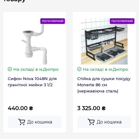
Довжина, мм
515
Ширина, мм
460
ПОПУЛЯРНИЙ
ПОПУЛЯРНИЙ
Гарантія
Гарантія виробника, міс
60
На складі
в м.Дніпро
На складі
в м.Дніпро
Сифон Nova 1048N для
Стійка для сушки посуду
гранітної мийки 3 1/2
Monerte 86 см
(нержавіюча сталь)
440.00 ₴
3 325.00 ₴
До кошика
До кошика