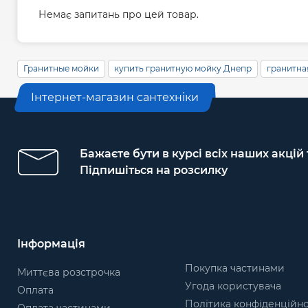
Немає запитань про цей товар.
Гранитные мойки
купить гранитную мойку Днепр
гранитна
Інтернет-магазин сантехніки
Бажаєте бути в курсі всіх наших акцій
Підпишіться на розсилку
Інформація
Покупка частинами
Миттєва розстрочка
Угода користувача
Оплата
Політика конфіденційно