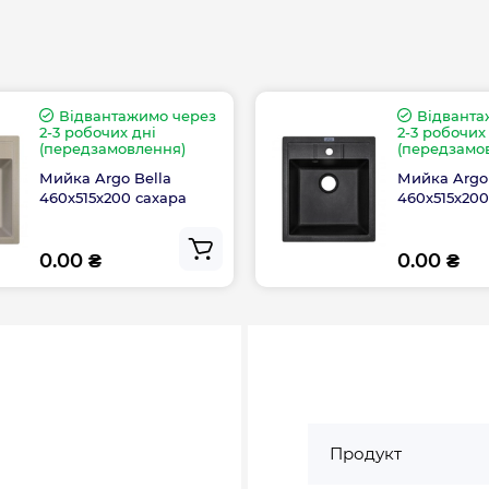
Відвантажимо через
Відванта
2-3 робочих дні
2-3 робочих
(передзамовлення)
(передзамо
Мийка Argo Bella
Мийка Argo 
460х515х200 сахара
460х515х20
0.00 ₴
0.00 ₴
Продукт