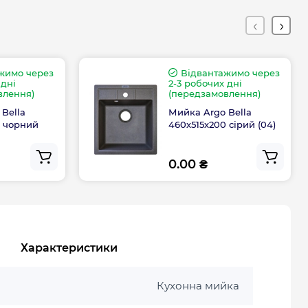
жимо через
Відвантажимо через
 дні
2-3 робочих дні
влення)
(передзамовлення)
Bella
Мийка Argo Bella
0 чорний
460х515х200 сірий (04)
0.00 ₴
Характеристики
Кухонна мийка