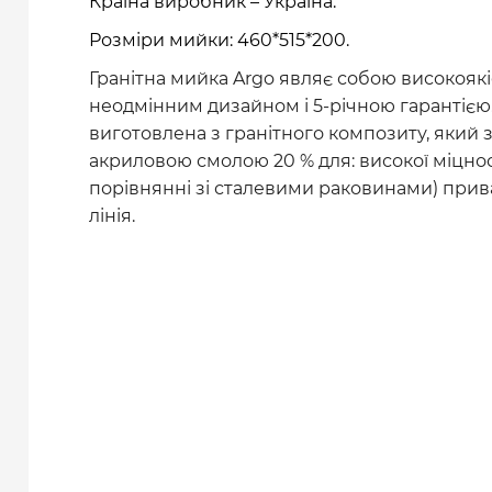
Країна виробник – Україна.
Розміри мийки: 460*515*200.
Гранітна мийка Argo являє собою високояк
неодмінним дизайном і 5-річною гарантією
виготовлена з гранітного композиту, який 
акриловою смолою 20 % для: високої міцності
порівнянні зі сталевими раковинами) прив
лінія.