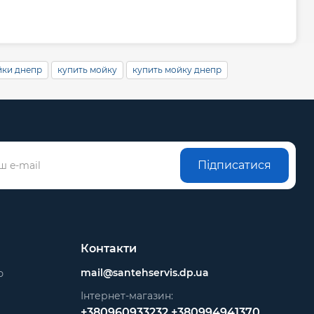
йки днепр
купить мойку
купить мойку днепр
Підписатися
Контакти
mail@santehservis.dp.ua
ю
Інтернет-магазин:
+380960933232
+380994941370