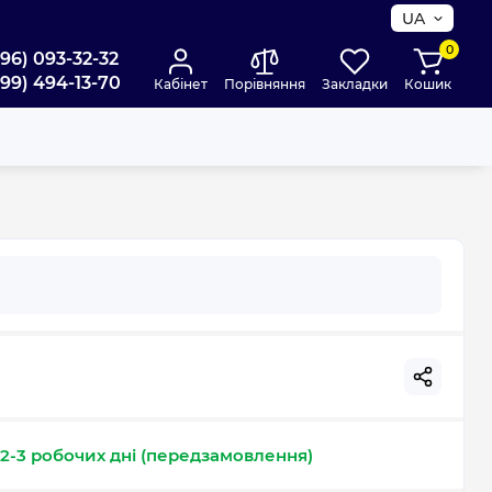
UA
0
096) 093-32-32
099) 494-13-70
Кабінет
Порівняння
Закладки
Кошик
2-3 робочих дні (передзамовлення)