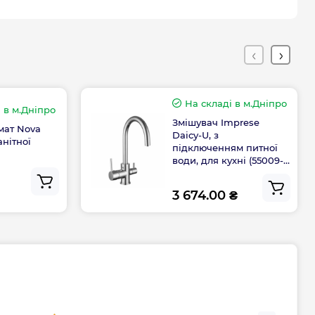
Габарити, розміри, вага
515
На складі
в м.Дніпро
460
і
в м.Дніпро
Змішувач Imprese
мат Nova
Daicy-U, з
анітної
підключенням питної
Гарантія
води, для кухні (55009-
U)
а, міс
60
3 674.00 ₴