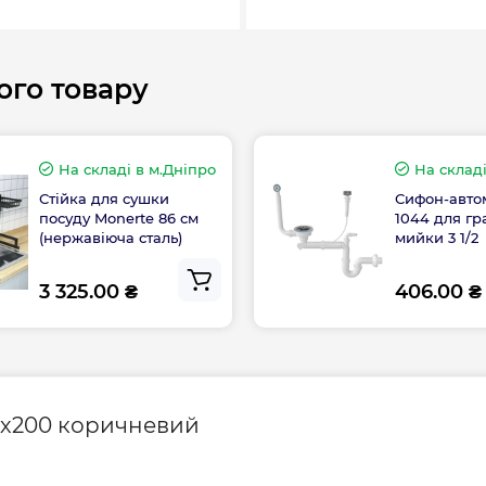
ого товару
Довжина, мм
Ширина, мм
На складі
в м.Дніпро
На склад
Стійка для сушки
Сифон-авто
посуду Monerte 86 см
1044 для гр
(нержавіюча сталь)
мийки 3 1/2
3 325.00 ₴
406.00 ₴
Гарантія виробник
15х200 коричневий