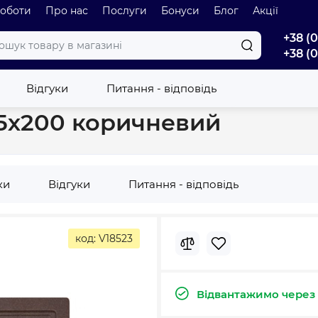
роботи
Про нас
Послуги
Бонуси
Блог
Акції
+38 (
+38 (
ка Argo Bella 460х515х200 коричневий
Відгуки
Питання - відповідь
15х200 коричневий
ки
Відгуки
Питання - відповідь
код: V18523
Відвантажимо через 