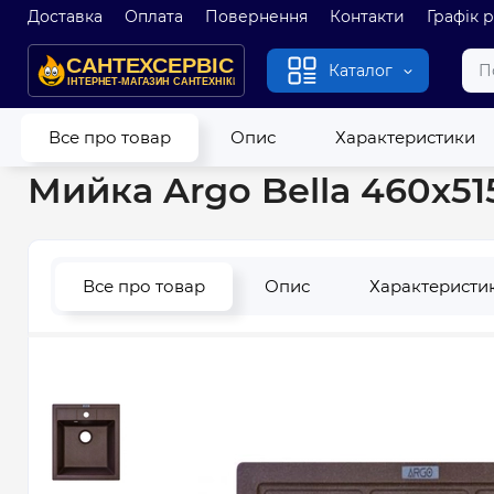
Доставка
Оплата
Повернення
Контакти
Графік 
Каталог
Головна
Кухонні мийки
Гранітні та кварцові мийки
Мий
Все про товар
Опис
Характеристики
Мийка Argo Bella 460х5
Все про товар
Опис
Характеристи