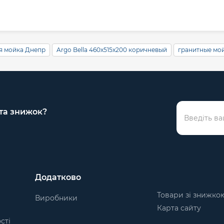
я мойка Днепр
Argo Bella 460х515х200 коричневый
гранитные мо
 та знижок?
Додатково
Товари зі знижко
Виробники
Карта сайту
сті