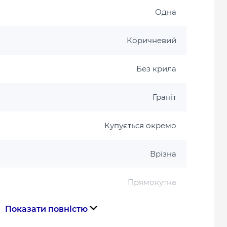
Одна
Коричневий
Без крила
Граніт
Купується окремо
Врізна
Прямокутна
Показати повністю
ння
Україна