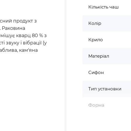
Кількість чаш
існий продукт з
Колір
. Раковина
змішує кварц 80 % з
Крило
 звуку і вібрації (у
аблива, кам'яна
Матеріал
Сифон
Тип установки
Форма
Країна виготовле