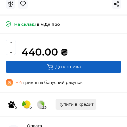
На складі
в м.Дніпро
440.00 ₴
До кошика
+ 4
гривні на бонусний рахунок
Купити в кредит
5
5
23
Оплата