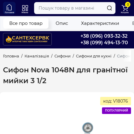
0
Головна
Меню
Кошик
Все про товар
Опис
Характеристики
+38 (096) 093-32-32
+38 (099) 494-13-70
Головна
Каналізація
Сифони
Сифони для кухні
Сифон No
Сифон Nova 1048N для гранітної
мийки 3 1/2
код: V18076
ПОПУЛЯРНИЙ