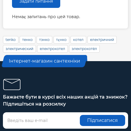
Задати питання
Немає запитань про цей товар.
tenko
тенко
тэнко
тєнко
котел
електричний
электрический
електрокотел
электрокотёл
Інтернет-магазин сантехніки
Бажаєте бути в курсі всіх наших акцій та знижок?
Підпишіться на розсилку
Підписатися