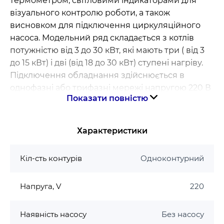
термометром, світловими індикаторами для
візуального контролю роботи, а також
висновком для підключення циркуляційного
насоса. Модельний ряд складається з котлів
потужністю від 3 до 30 кВт, які мають три ( від 3
до 15 кВт) і дві (від 18 до 30 кВт) ступені нагріву.
Підключення обладнання здійснюється в
однофазні або трифазні мережі напругою 220 В
Показати повністю
або 380 В відповідно. До переваг
електричних
котлів торгової марки Tenko
належать: високий
коефіцієнт корисної дії (ККД), простота
Характеристики
технічного обслуговування, екологічна чистота,
надійність, зручність монтажу, експлуатації та
Кіл-сть контурів
Одноконтурний
транспортування. У поєднанні з невисокою
ціною і низькими експлуатаційними витратами
Напруга, V
220
електрокотли серії «Економ» стали ідеальним
варіантом по співвідношенню якості,
функціональних можливостей і вартості.
Наявність насосу
Без насосу