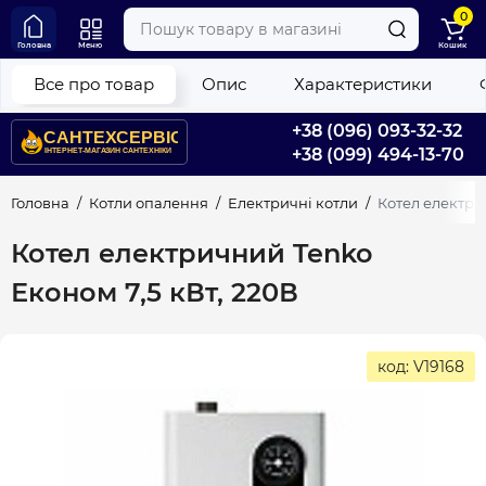
0
Головна
Меню
Кошик
Все про товар
Опис
Характеристики
+38 (096) 093-32-32
+38 (099) 494-13-70
Головна
Котли опалення
Електричні котли
Котел електри
Котел електричний Tenko
Економ 7,5 кВт, 220В
код: V19168