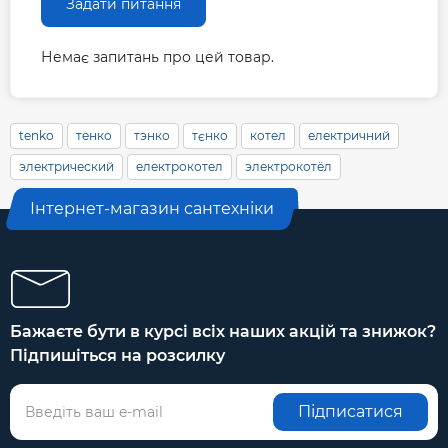
Задати питання
Немає запитань про цей товар.
tenko
тенко
тэнко
тєнко
котел
електричний
электрический
електрокотел
электрокотёл
Інтернет-магазин сантехніки
Бажаєте бути в курсі всіх наших акцій та знижок?
Підпишіться на розсилку
Підписатися