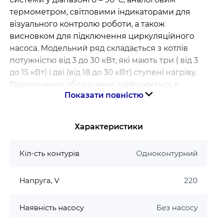
термометром, світловими індикаторами для
візуального контролю роботи, а також
висновком для підключення циркуляційного
насоса. Модельний ряд складається з котлів
потужністю від 3 до 30 кВт, які мають три ( від 3
до 15 кВт) і дві (від 18 до 30 кВт) ступені нагріву.
Підключення обладнання здійснюється в
Показати повністю
однофазні або трифазні мережі напругою 220 В
або 380 В відповідно. До переваг
електричних
котлів торгової марки Tenko
належать: високий
Характеристики
коефіцієнт корисної дії (ККД), простота
технічного обслуговування, екологічна чистота,
Кіл-сть контурів
Одноконтурний
надійність, зручність монтажу, експлуатації та
транспортування. У поєднанні з невисокою
Напруга, V
220
ціною і низькими експлуатаційними витратами
електрокотли серії «Економ» стали ідеальним
варіантом по співвідношенню якості,
Наявність насосу
Без насосу