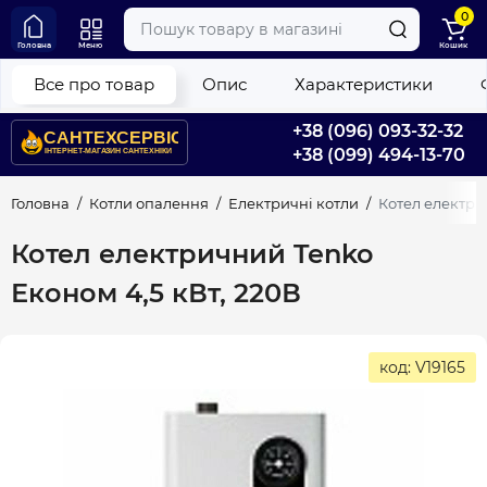
0
Головна
Меню
Кошик
Все про товар
Опис
Характеристики
+38 (096) 093-32-32
+38 (099) 494-13-70
Головна
Котли опалення
Електричні котли
Котел електри
Котел електричний Tenko
Економ 4,5 кВт, 220В
код: V19165