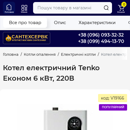
0
Головна
Меню
Кошик
Все про товар
Опис
Характеристики
+38 (096) 093-32-32
+38 (099) 494-13-70
Головна
Котли опалення
Електричні котли
Котел електри
Котел електричний Tenko
Економ 6 кВт, 220В
код: V19166
ПОПУЛЯРНИЙ