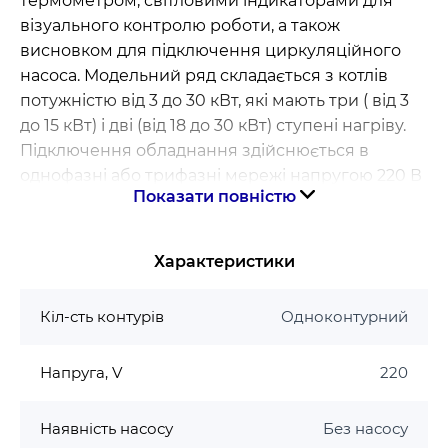
термометром, світловими індикаторами для
візуального контролю роботи, а також
висновком для підключення циркуляційного
насоса. Модельний ряд складається з котлів
потужністю від 3 до 30 кВт, які мають три ( від 3
до 15 кВт) і дві (від 18 до 30 кВт) ступені нагріву.
Підключення обладнання здійснюється в
однофазні або трифазні мережі напругою 220 В
Показати повністю
або 380 В відповідно. До переваг
електричних
котлів торгової марки Tenko
належать: високий
коефіцієнт корисної дії (ККД), простота
Характеристики
технічного обслуговування, екологічна чистота,
надійність, зручність монтажу, експлуатації та
Кіл-сть контурів
Одноконтурний
транспортування. У поєднанні з невисокою
ціною і низькими експлуатаційними витратами
Напруга, V
220
електрокотли серії «Економ» стали ідеальним
варіантом по співвідношенню якості,
функціональних можливостей і вартості.
Наявність насосу
Без насосу