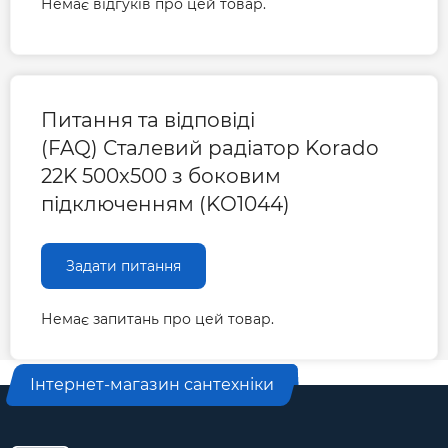
Немає відгуків про цей товар.
Довжина радіатора, мм
500
Міжосьова відстань, мм
446
Питання та відповіді
(FAQ) Сталевий радіатор Korado
Гарантія
22K 500x500 з боковим
підключенням (KO1044)
Гарантія виробника, міс
120
Задати питання
Немає запитань про цей товар.
Інтернет-магазин сантехніки