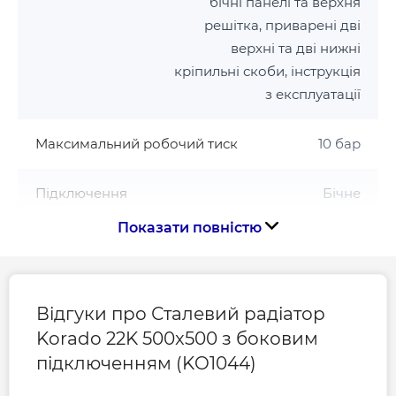
бічні панелі та верхня
решітка, приварені дві
верхні та дві нижні
кріпильні скоби, інструкція
з експлуатації
Максимальний робочий тиск
10 бар
Підключення
Бічне
Показати повністю
Розмір підключення
1/2
Серія
22K
Відгуки про Сталевий радіатор
Korado 22K 500x500 з боковим
Тип радіатора
Сталевий
підключенням (KO1044)
Тип сталевого радіатора
22