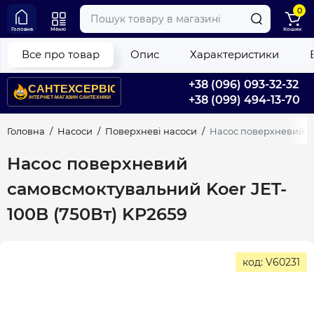
0
Головна
Меню
Кошик
Все про товар
Опис
Характеристики
+38 (096) 093-32-32
+38 (099) 494-13-70
Головна
Насоси
Поверхневі насоси
Насос поверхневий са
Насос поверхневий
самовсмоктувальний Koer JET-
100B (750Вт) KP2659
код: V60231