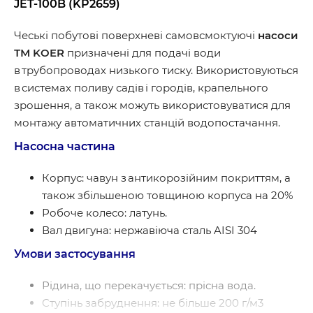
JET-100B (KP2659)
Чеські побутові поверхневi самовсмоктуючі
насоси
ТМ KOER
призначенi для подачі води
в трубопроводах низького тиску. Використовуються
в системах поливу садів і городів, крапельного
зрошення, а також можуть використовуватися для
монтажу автоматичних станцій водопостачання.
Насосна частина
Корпус: чавун з антикорозійним покриттям, а
також збільшеною товщиною корпуса на 20%
Робоче колесо: латунь.
Вал двигуна: нержавіюча сталь AISI 304
Умови застосування
Рідина, що перекачується: прісна вода.
Ступінь забруднення: не більше 200 г/м3