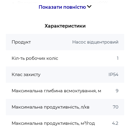
Вологість навколишнього повітря: <90%
Показати повністю
Температура навколишнього повітря: + 2 ℃ … +
40 ℃
Температура води, що перекачується: + 5 ℃ … +
Характеристики
40 ℃
Мінералізація: не більше 1000 мг/л
Продукт
Насос відцентровий
Вміст механічних домішок: не більше 0,01%
Максимальний робочий тиск: 0,7 МПа (7 бар)
Кіл-ть робочих коліс
1
Максимальна глибина всмоктування: 9 м.
Двигун
Клас захисту
IP54
Тип двигуна: асинхронний, закритого типу
Максимальна глибина всмоктування, м
9
з вбудованим в обмотку термозахистом.
Обмотка статора: 100% мідь.
Клас ізоляції: F-термостійкість двигуна до 155
Максимальна продуктивність, л/хв
70
℃.
Ущільнення торцеве: графіт / кераміка / NR /
Максимальна продуктивність, м³/год
4.2
AISI 304