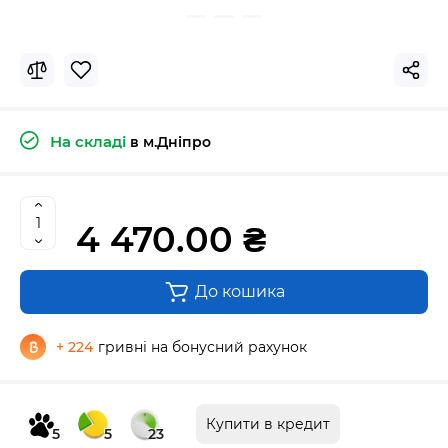
На складі
в м.Дніпро
4 470.00 ₴
До кошика
+ 224
гривні на бонусний рахунок
Купити в кредит
5
5
23