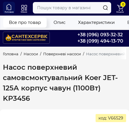
0
Головна
Меню
Кошик
Все про товар
Опис
Характеристики
+38 (096) 093-32-32
+38 (099) 494-13-70
Головна
Насоси
Поверхневі насоси
Насос поверхневий са
Насос поверхневий
самовсмоктувальний Koer JET-
125А корпус чавун (1100Вт)
KP3456
код: V66529