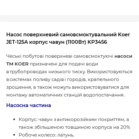
Насос поверхневий самовсмоктувальний Koer
JET-125А корпус чавун (1100Вт) KP3456
Чеські побутові поверхневi самовсмоктуючі
насоси
ТМ KOER
призначенi для подачі води
в трубопроводах низького тиску. Використовуються
в системах поливу садів і городів, крапельного
зрошення, а також можуть використовуватися для
монтажу автоматичних станцій водопостачання.
Насосна частина
Корпус: чавун з антикорозійним покриттям, а
також збільшеною товщиною корпуса на 20%
Робоче колесо: латунь.