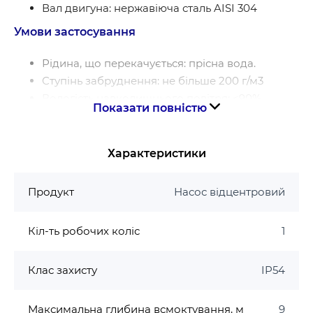
Вал двигуна: нержавіюча сталь AISI 304
Умови застосування
Рідина, що перекачується: прісна вода.
Ступінь забруднення: не більше 200 г/м3
Вологість навколишнього повітря: <90%
Показати повністю
Температура навколишнього повітря: + 2 ℃ … +
40 ℃
Температура води, що перекачується: + 5 ℃ … +
Характеристики
40 ℃
Мінералізація: не більше 1000 мг/л
Продукт
Насос відцентровий
Вміст механічних домішок: не більше 0,01%
Максимальний робочий тиск: 0,7 МПа (7 бар)
Кіл-ть робочих коліс
1
Максимальна глибина всмоктування: 9 м.
Двигун
Клас захисту
IP54
Тип двигуна: асинхронний, закритого типу
Максимальна глибина всмоктування, м
9
з вбудованим в обмотку термозахистом.