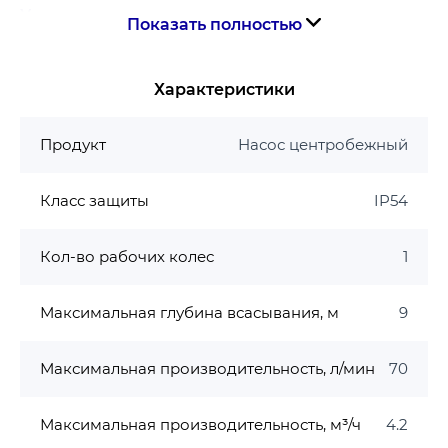
Условия использования
Показать полностью
Перекачиваемая жидкость: пресная вода
Степень загрязнения: не более 20 г/м3
Характеристики
Влажность окружающего воздуха: <90%
Температура окружающего воздуха: + 2 ℃ … +
Продукт
Насос центробежный
40 ℃
Температура перекачиваемой воды: + 5 ℃ … +
Класс защиты
IP54
40 ℃
Минерализация не более 1000 мг / л
Кол-во рабочих колес
1
Содержание механических примесей, не
более 0,01%
Максимальное рабочее давление: 0,7 МПа (7
Максимальная глубина всасывания, м
9
бар)
Максимальная глубина всасывания: 8м.
Максимальная производительность, л/мин
70
Двигатель
Максимальная производительность, м³/ч
4.2
Тип двигателя: асинхронный, закрытого типа