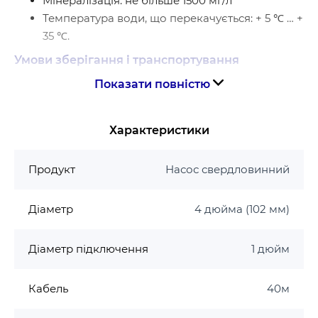
Мінералізація: не більше 1500 мг/л
Температура води, що перекачується: + 5 ℃ … +
35 ℃.
Умови зберігання і транспортування
Показати повністю
Вологість навколишнього повітря: <90%
Температура навколишнього повітря: + 4 ℃ …
+ 40 ℃
Характеристики
Особливості відцентрових насосів
Продукт
Насос свердловинний
Послідовно розташовані робочі колеса в камері
з полімерних з’єднань. Відцентрове робоче колесо
Діаметр
4 дюйма (102 мм)
при обертанні створює розрідження, відкидаючи
воду від центру до стінок корпусу камери, куди
Діаметр підключення
1 дюйм
спрямовується новий потік води, виштовхуючи
попередній на наступне робоче колесо. Кожне
Кабель
40м
наступне робоче колесо отримує потік під тиском
попереднього і пропорційно збільшує тиск. Таким