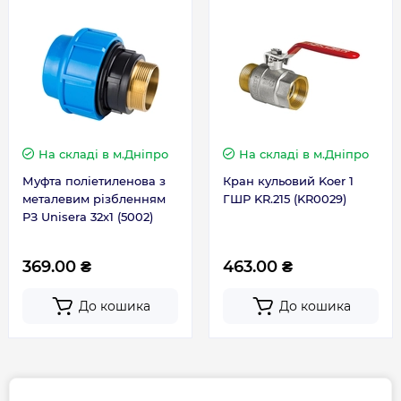
Гарантія
Гарантія виробника, міс
36
На складі
в м.Дніпро
На складі
в м.Дніпро
Контакти сервісного
+38 (096) 072-10-
Муфта поліетиленова з
Кран кульовий Koer 1
центру
00
металевим різбленням
ГШР KR.215 (KR0029)
РЗ Unisera 32х1 (5002)
369.00 ₴
463.00 ₴
До кошика
До кошика