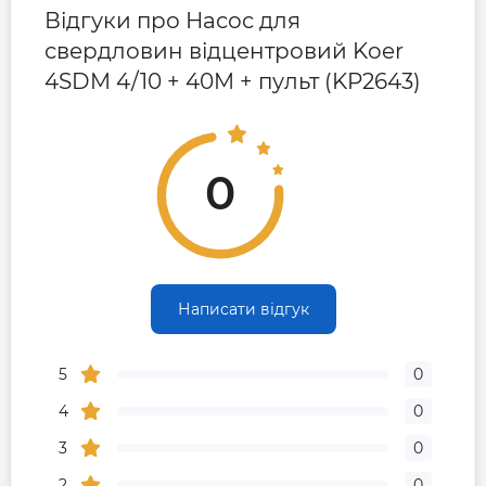
Відгуки про Насос для
свердловин відцентровий Koer
4SDM 4/10 + 40M + пульт (KP2643)
0
Написати відгук
5
0
4
0
3
0
2
0