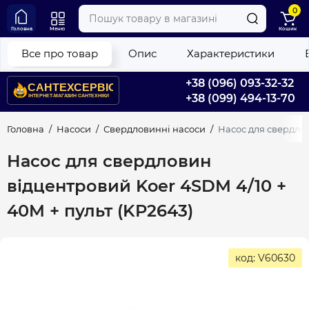
0
Головна
Меню
Кошик
Все про товар
Опис
Характеристики
+38 (096) 093-32-32
+38 (099) 494-13-70
Головна
Насоси
Свердловинні насоси
Насос для свердлов
Насос для свердловин
відцентровий Koer 4SDM 4/10 +
40M + пульт (KP2643)
код: V60630