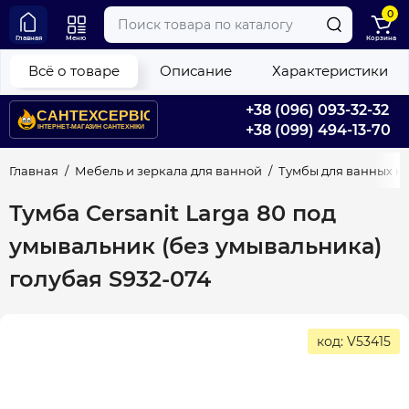
0
Главная
Меню
Корзина
Всё о товаре
Описание
Характеристики
+38 (096) 093-32-32
+38 (099) 494-13-70
Главная
Мебель и зеркала для ванной
Тумбы для ванных к
Тумба Cersanit Larga 80 под
умывальник (без умывальника)
голубая S932-074
код: V53415