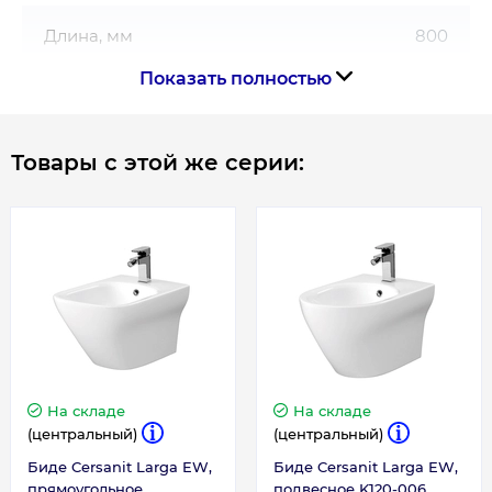
Тип шкафчика – подвесной с возможностью
Длина, мм
800
установки на пол
Показать полностью
Ширина – 79,4 см
Гарантия на тумбу S932-074:
Товары с этой же серии:
2 года
На складе
На складе
(центральный)
(центральный)
Биде Cersanit Larga EW,
Биде Cersanit Larga EW,
прямоугольное
подвесное K120-006