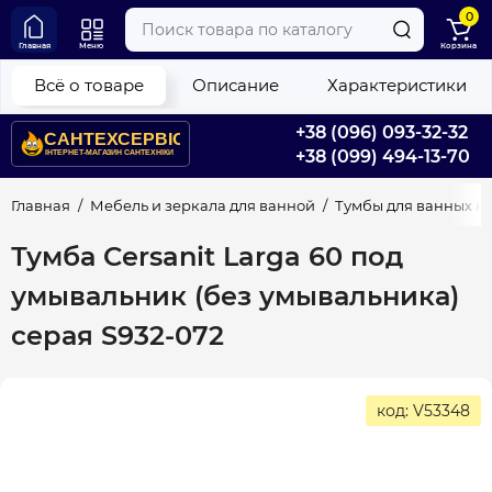
0
Главная
Меню
Корзина
Всё о товаре
Описание
Характеристики
+38 (096) 093-32-32
+38 (099) 494-13-70
Главная
Мебель и зеркала для ванной
Тумбы для ванных к
Тумба Cersanit Larga 60 под
умывальник (без умывальника)
серая S932-072
код: V53348