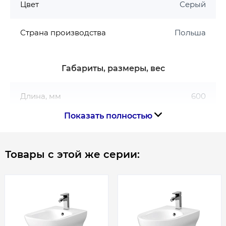
Материал – ДСП
Цвет
Серый
Материал корпуса – ДСП
Материал фасада – ламинированная ДСП
Страна производства
Польша
Монтаж – собрана
Система открывания – система бесшумного
плавного закрывания Soft Close
Габариты, размеры, вес
Тип открытия – ящики
Тип шкафчика – подвесной с возможностью
Длина, мм
600
установки на пол
Показать полностью
Ширина – 59,4 см
Гарантия на тумбу S932-072:
Товары с этой же серии:
2 года