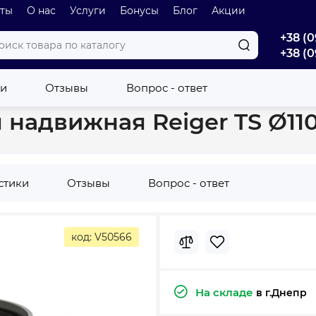
оты
О нас
Услуги
Бонусы
Блог
Акции
+38 (0
+38 (0
и
Внутренняя канализация
Муфта канализационная надвижна
ки
Отзывы
Вопрос - ответ
надвижная Reiger TS Ø11
стики
Отзывы
Вопрос - ответ
код: V50566
На складе
в г.Днепр