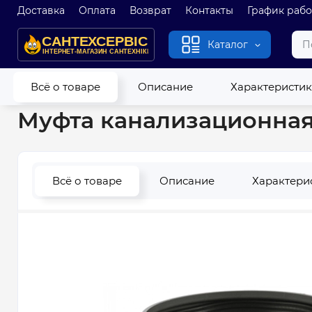
Доставка
Оплата
Возврат
Контакты
График раб
Каталог
Главная
Канализация
Канализационные трубы и фитинг
Всё о товаре
Описание
Характеристи
Муфта канализационная 
Всё о товаре
Описание
Характери