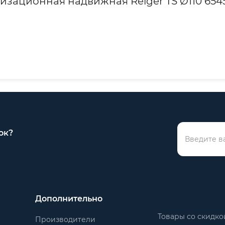
изационная надвижная Reiger TS Ø110 654
ок?
Дополнительно
Товары со скидко
Производители