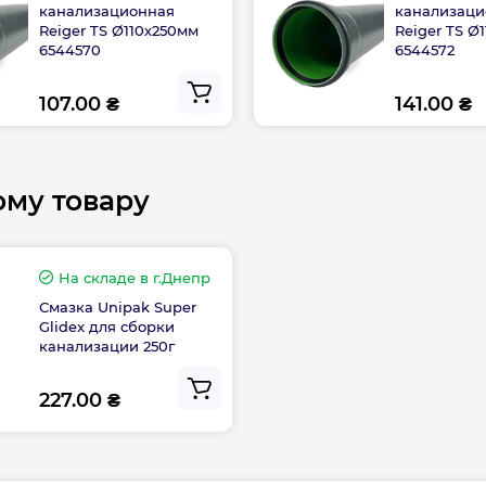
канализационная
канализаци
Reiger TS Ø110х250мм
Reiger TS Ø
6544570
6544572
107.00 ₴
141.00 ₴
ому товару
На складе
в г.Днепр
Смазка Unipak Super
Glidex для сборки
канализации 250г
227.00 ₴