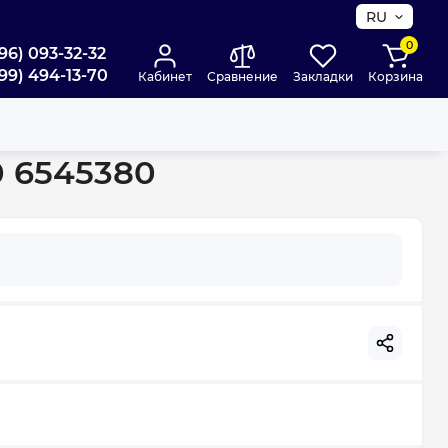
RU
0
96) 093-32-32
99) 494-13-70
Кабинет
Сравнение
Закладки
Корзина
я Reiger TS Ø110 6545380
0 6545380