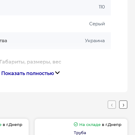
110
Серый
тва
Украина
Габариты, размеры, вес
Показать полностью
0.162
2.7
Гарантия
е
в г.Днепр
На складе
в г.Днепр
Труба
дителя, мес
12