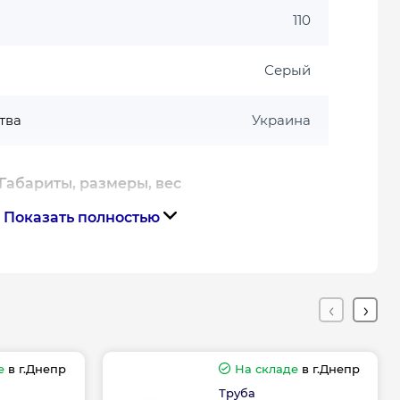
110
Серый
тва
Украина
Габариты, размеры, вес
Показать полностью
0.162
2.7
Гарантия
е
в г.Днепр
На складе
в г.Днепр
Труба
дителя, мес
12