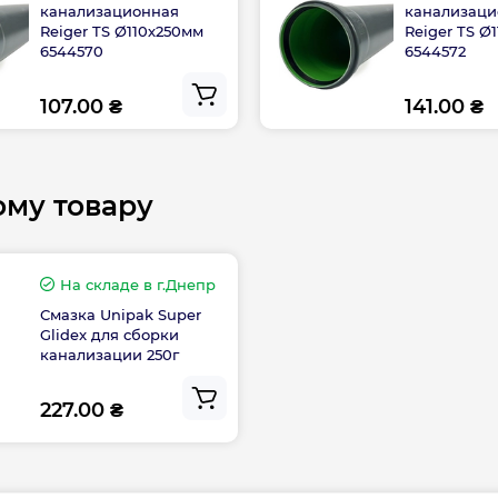
канализационная
канализаци
Reiger TS Ø110х250мм
Reiger TS Ø
6544570
6544572
107.00 ₴
141.00 ₴
ому товару
На складе
в г.Днепр
Смазка Unipak Super
Glidex для сборки
канализации 250г
227.00 ₴