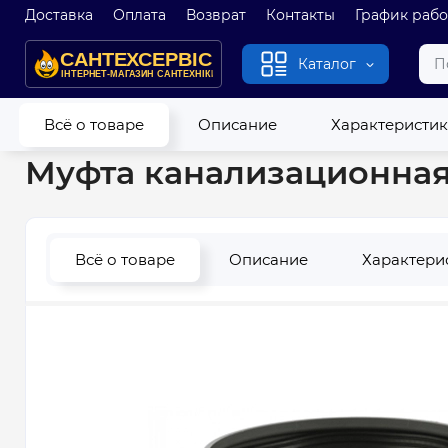
Доставка
Оплата
Возврат
Контакты
График раб
Каталог
Главная
Канализация
Канализационные трубы и фитинг
Всё о товаре
Описание
Характеристи
Муфта канализационная 
Всё о товаре
Описание
Характери