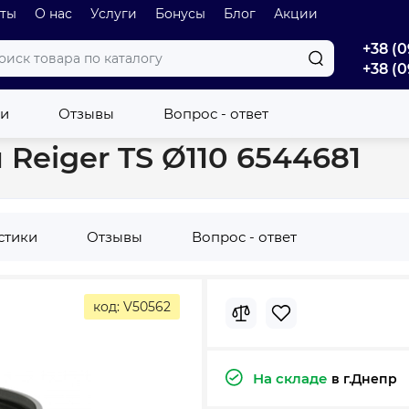
оты
О нас
Услуги
Бонусы
Блог
Акции
+38 (0
+38 (0
и
Внутренняя канализация
Муфта канализационная Reiger TS
ки
Отзывы
Вопрос - ответ
Reiger TS Ø110 6544681
стики
Отзывы
Вопрос - ответ
код: V50562
На складе
в г.Днепр