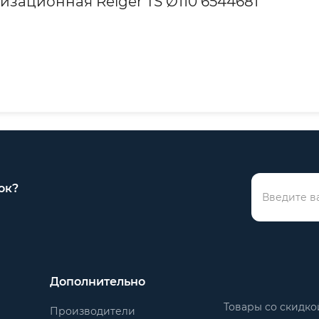
изационная Reiger TS Ø110 6544681
ок?
Дополнительно
Товары со скидко
Производители