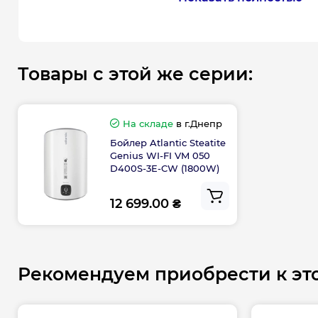
вес ー 26 кг
рабочее давление 8 бар
Бойлер монтируется вертикально, удобств
установки обеспечивают пазы по всему п
Товары с этой же серии:
нижней крышки, подробная инструкция по 
наличие кронштейна и кабеля с вилкой в 
Инструкция Quick Start помогает легко зап
На складе
в г.Днепр
лицевой панели расположена наклейка с Q
Бойлер Atlantic Steatite
Genius WI-FI VM 050
которую при помощи смартфона получаем 
D400S-3E-CW (1800W)
приложение Cozytouch и возможность уп
водонагревателя дистанционно. (Cozytouc
12 699.00 ₴
дистанционного управления устройствами
комфорта со смартфона или планшета. Дос
в Google Play и App Store).
Рекомендуем приобрести к эт
Монтаж Atlantic Steatite Genius WI-FI VM 
осуществляется при помощи крепежной пл
между креплениями ー 240 мм, диаметр па