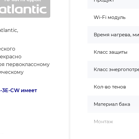
Wi-Fi модуль
lantic,
Время нагрева, м
ского
Класс защиты
рекрасно
ря первоклассному
Класс энергопотр
ическому
Кол-во тенов
0S-3E-CW имеет
Материал бака
Монтаж
5 л
Мощность, Вт