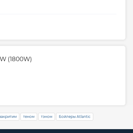
ого центра
0800500885
живание
1 раз в 2 года
CW (1800W)
 закритим
теном
тэном
Бойлеры Atlantic