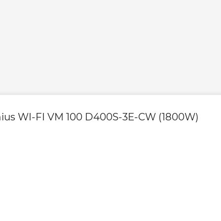
 экономию
Вес, кг
твенно через
артфона при помощи
Высота, мм
гарантирует
Глубина, мм
мости быть
е 1 часа
enius WI-FI VM 100 D400S-3E-CW (1800W)
грева воды. После
Ширина, мм
тся на предыдущий
новой
ые потери и
Гарантия на элект
ваны.
 потребления воды
Гарантия произво
пользователя,