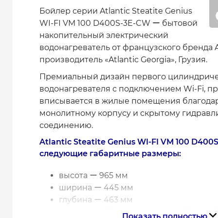
Бойлер серии Atlantic Steatite Genius
WI-FI VM 100 D400S-3E-CW ー бытовой
накопительный электрический
водонагреватель от французского бренда At
производитель «Atlantic Georgia», Грузия.
Премиальный дизайн первого цилиндриче
водонагревателя с подключением Wi-Fi, п
вписывается в жилые помещения благода
монолитному корпусу и скрытому гидравл
соединению.
Atlantic Steatite Genius WI-FI VM 100 D40
следующие габаритные размеры:
высота ー 965 мм
ширина ー 445 мм
глубина ー 463 мм
реальный объем внутреннего бака ー 9
Показать полностью