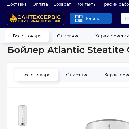
Доставка
Оплата
Возврат
Контакты
График раб
Каталог
Главная
Водонагреватели
Бойлеры
Бойлер Atlantic St
Всё о товаре
Описание
Характеристи
Бойлер Atlantic Steatit
Всё о товаре
Описание
Характери