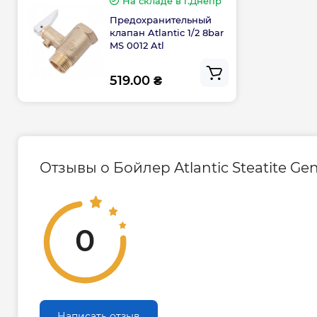
На складе
в г.Днепр
гарантирует безопасность эксплуатации и
Предохранительный
электроэнергии.
клапан Atlantic 1/2 8bar
MS 0012 Atl
Режим нагрева выбирается как непосредс
панель управления, так и удаленно со см
519.00 ₴
Wi-Fi.
Функция быстрого нагрева Boost, которая 
постоянный комфорт, может при необходи
активизирована через смартфон и в течени
Отзывы о Бойлер Atlantic Steatite G
установится максимальная температура на
окончания нагрева устройство возвращае
режим работы.
Благодаря
режиму Boost
и пенополиурета
0
теплоизоляции высокой плотности теплов
постоянные суточные потери минимизиро
В
режиме Eco+
– ЭВН анализирует график
за неделю и адаптируется к потребностям 
Написать отзыв