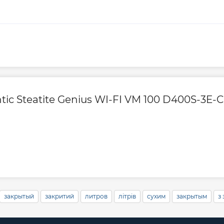
обство.
Контакты сервисн
автоматически
стройство от
Сервисное обслу
жание заданной
C до 70 °C.
нд, индикация
tic Steatite Genius WI-FI VM 100 D400S-3E-
вления информации
юбую кнопку
м исключает
егулятор
той от влаги
Wi-Fi соединения,
закрытый
закритий
литров
літрів
сухим
закрытым
з
 приложению