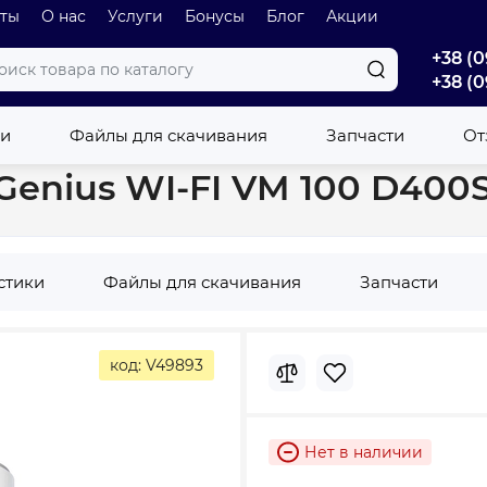
оты
О нас
Услуги
Бонусы
Блог
Акции
+38 (0
+38 (0
eatite Genius WI-FI VM 100 D400S-3E-CW (1800W)
ки
Файлы для скачивания
Запчасти
От
e Genius WI-FI VM 100 D40
стики
Файлы для скачивания
Запчасти
код: V49893
Нет в наличии