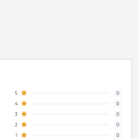
Габариты, размеры, вес
26
990
463
445
5
0
Гарантия
4
0
рическую часть
2 года
3
0
2
0
дителя, мес
84
1
0