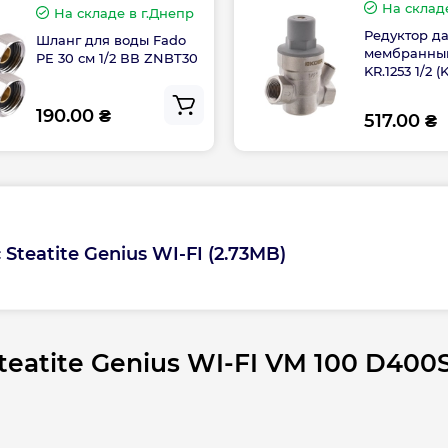
патрубками 100
На склад
На складе
в г.Днепр
Редуктор д
Шланг для воды Fado
мембранный
Тип нагрева
PE 30 см 1/2 ВВ ZNBT30
Вт прогревает воду
KR.1253 1/2 (
 температура нагрева
Тип тена
190.00 ₴
ойства позволяют,
517.00 ₴
ену ТЭНа без слива
ТЭН
нта увеличен
ъединяет
зкой.
Управление
Steatite Genius WI-FI (2.73MB)
ного бака от
беспечивает
Форма
 во время
ым центром 1 раз
Страна бренда
Steatite Genius WI-FI VM 100 D40
100 D400S-3E-CW
Страна производс
ным
 термостатом, что