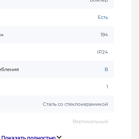
Есть
ин
194
IP24
ебления
B
1
Сталь со стеклокерамикой
Вертикальный
Показать полностью
1800