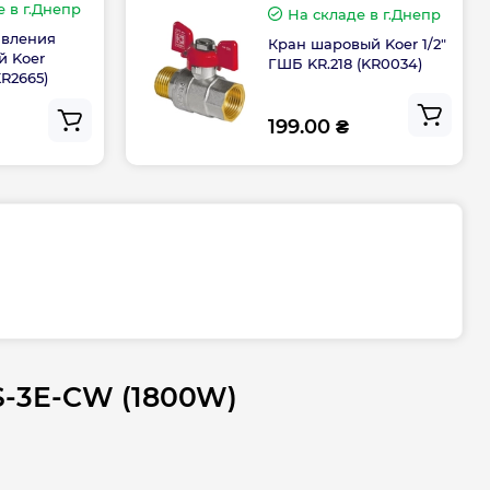
е
в г.Днепр
На складе
в г.Днепр
авления
Кран шаровый Koer 1/2"
 Koer
Тэн
ГШБ KR.218 (KR0034)
KR2665)
Керамический
199.00 ₴
Сухой
Электронное
Цилиндрический
Франция
0S-3E-CW (1800W)
тва
Грузия