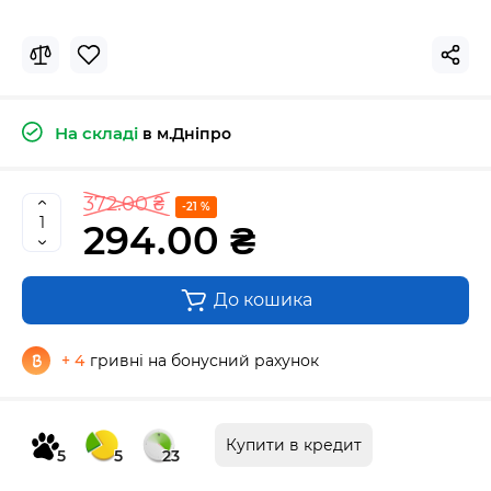
На складі
в м.Дніпро
372.00 ₴
-21 %
294.00 ₴
До кошика
+ 4
гривні на бонусний рахунок
Купити в кредит
5
5
23