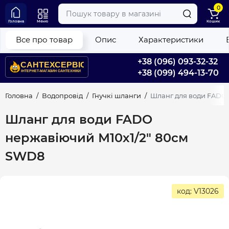
0
Головна
Меню
Кошик
Все про товар
Опис
Характеристики
+38 (096) 093-32-32
+38 (099) 494-13-70
Головна
Водопровід
Гнучкі шланги
Шланг для води FADO
Шланг для води FADO
нержавіючий М10х1/2" 80см
SWD8
код: V13026