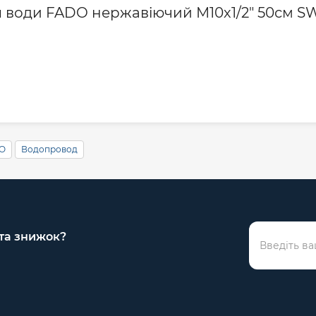
ля води FADO нержавіючий М10х1/2" 50см 
O
Водопровод
 та знижок?