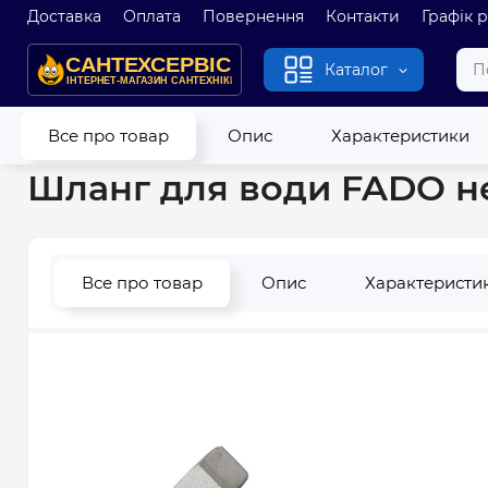
Доставка
Оплата
Повернення
Контакти
Графік 
Каталог
Головна
Водопровід
Гнучкі шланги
Шланг для води FAD
Все про товар
Опис
Характеристики
Шланг для води FADO н
Все про товар
Опис
Характеристи