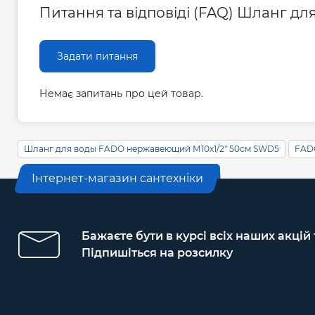
Питання та відповіді (FAQ) Шланг д
Задати питання
Немає запитань про цей товар.
Шланг для воды FADO нержавеющий М10х1/2" 50см SWD5
FAD
Інтернет-магазин сантехніки
Бажаєте бути в курсі всіх наших акцій
Підпишіться на розсилку