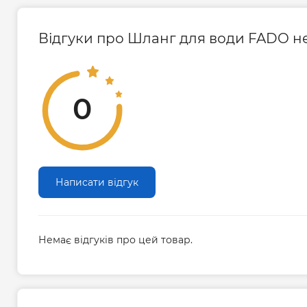
SWB40-
3/4" ВВ
16,9/22,0
7
-70
1
100
Відгуки про Шланг для води FADO н
SWD3-10
М10х1/2"
8,2/12,2
7
-70
1
Країна виробник: Італія.
0
Написати відгук
Немає відгуків про цей товар.