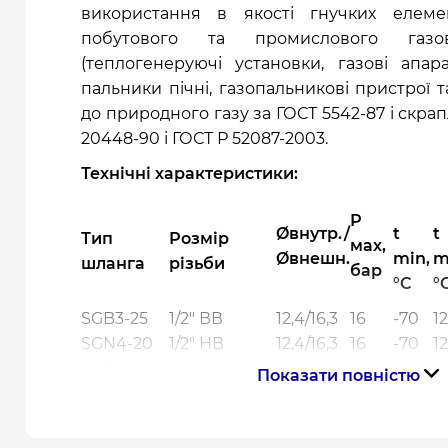
використання в якості гнучких елеме
побутового та промислового газо
(теплогенеруючі установки, газові апара
пальники пічні, газопальникові пристрої 
до природного газу за ГОСТ 5542-87 і скра
20448-90 і ГОСТ Р 52087-2003.
Технічні характеристики:
Р
Øвнутр./
t
t
Тип
Розмір
мах,
Øвнешн.
min,
m
шланга
різьби
бар
°C
°
SGB3-25
1/2" ВВ
12,4/16,3
16
-70
1
SGN4-20
1/2" НВ
12,4/16,3
16
-70
1
SGB40-
Показати повністю
3/4" ВВ
16,9/22,0
16
-70
1
200
SGN50-150
3/4" НВ
16,9/22,0
16
-70
1
SWB2-20
1/2" ВВ
12,4/16,3
7
-70
1