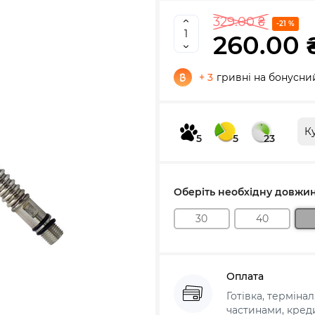
329.00 ₴
-21 %
260.00 
+ 3
гривні на бонусни
К
5
5
23
Оберіть необхідну довжин
30
40
Оплата
Готівка, терміна
частинами, креди