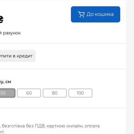
До кошика
₴
й рахунок
упити в кредит
у, см
50
60
80
100
л, безготівка без ПДВ, карткою онлайн, оплата
т.