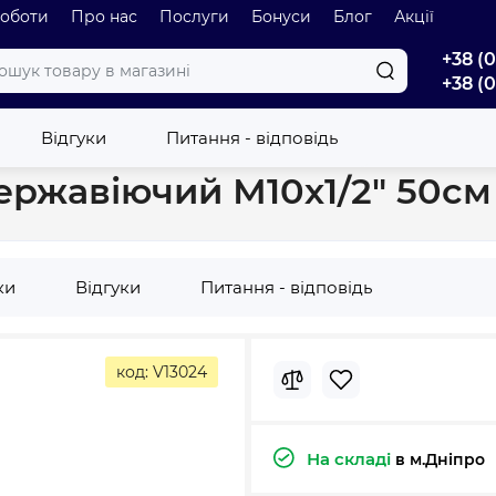
роботи
Про нас
Послуги
Бонуси
Блог
Акції
+38 (
+38 (
O нержавіючий М10х1/2" 50см SWD5
Відгуки
Питання - відповідь
ержавіючий М10х1/2" 50с
ки
Відгуки
Питання - відповідь
код: V13024
На складі
в м.Дніпро