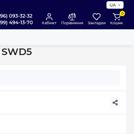
UA
0
096) 093-32-32
099) 494-13-70
Кабінет
Порівняння
Закладки
Кошик
м SWD5