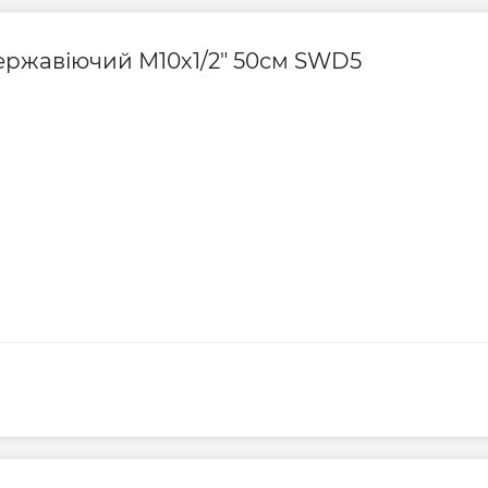
30
50
0,24
40-100
ержавіючий М10х1/2" 50см SWD5
30
30
0,85
30-100