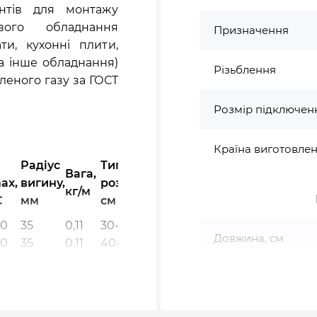
нтів для монтажу
вого обладнання
Призначення
ти, кухонні плити,
та інше обладнання)
Різьблення
пленого газу за ГОСТ
Розмір підключен
Країна виготовле
Радіус
Типо-
Вага,
ax,
вигину,
розмі
ри,
кг/м
C
мм
см
20
35
0,11
30-250
Довжина, см
20
35
0,11
40-200
20
50
0,24
40-200
20
50
0,24
50-150
30
35
0,11
20-200