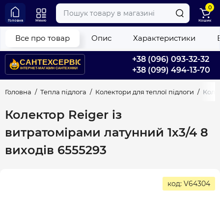
0
Головна
Меню
Кошик
Все про товар
Опис
Характеристики
+38 (096) 093-32-32
+38 (099) 494-13-70
Головна
Тепла підлога
Колектори для теплої підлоги
Колек
Колектор Reiger із
витратомірами латунний 1х3/4 8
виходів 6555293
код: V64304