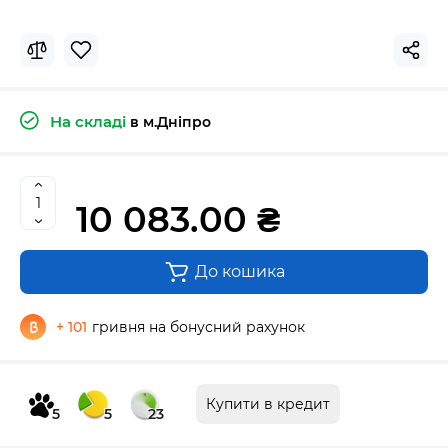
На складі
в м.Дніпро
10 083.00 ₴
До кошика
+ 101
гривня на бонусний рахунок
Купити в кредит
5
5
23