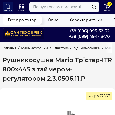
0
Головна
Меню
Кошик
Все про товар
Опис
Характеристики
+38 (096) 093-32-32
+38 (099) 494-13-70
Головна
Рушникосушки
Електричні рушникосушки
Рушни
Рушникосушка Mario Трістар-ITR
800x445 з таймером-
регулятором 2.3.0506.11.P
код: V27567