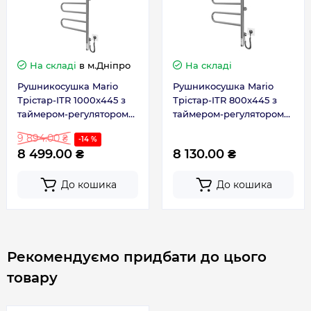
Гарантія
На складі
в м.Дніпро
На складі
Гарантія виробника, міс
60
Рушникосушка Mario
Рушникосушка Mario
Трістар-ITR 1000x445 з
Трістар-ITR 800x445 з
Контакти сервісного центру
0 800 203 530
таймером-регулятором
таймером-регулятором
2.3.0507.11.P
2.3.0506.11.P
9 894.00 ₴
-14 %
8 499.00 ₴
8 130.00 ₴
До кошика
До кошика
Рекомендуємо придбати до цього
товару