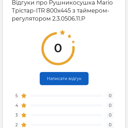
Відгуки про Рушникосушка Mario
Трістар-ITR 800x445 з таймером-
регулятором 2.3.0506.11.P
0
Написати відгук
5
0
4
0
3
0
2
0