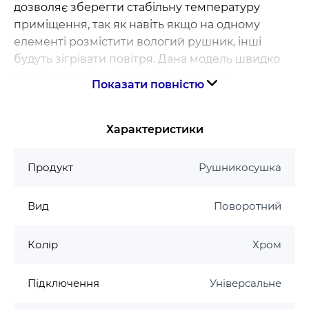
дозволяє зберегти стабільну температуру
приміщення, так як навіть якщо на одному
елементі розмістити вологий рушник, інші
будуть зігрівати повітря. Дана модель швидко
нагрівається і повільно остигає після
Показати повністю
відключення від мережі. Вбудований регулятор
температури допоможе заощадити витрати на
електроенергію.
Характеристики
Модель виготовлена з нержавіючої сталі марки
Продукт
Рушникосушка
AISI 304, яка стійка до корозії і механічних
пошкоджень.
Вид
Поворотний
· Висота - 82 см
· Ширина - 44,5 см
Колір
Хром
· Глибина - 5,5 см
Підключення
· Кількість ребер - 3 шт.
Універсальне
· Максимальна температура - 50±5 °C