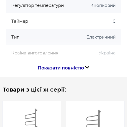
Регулятор температури
Кнопковий
· Номінальна потужність - 80 Вт
· Вага - 3,5 кг
Таймер
Є
Тип
Електричний
Країна виготовлення
Україна
Показати повністю
Габарити, розміри, вага
Висота, мм
820
Товари з цієї ж серії:
Ширина, мм
445
Габарити
820 x 445