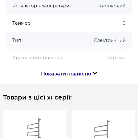
Регулятор температури
Кнопковий
· Номінальна потужність - 50 Вт
· Вага - 3,1 кг
Таймер
Є
Тип
Електричний
Країна виготовлення
Україна
Показати повністю
Габарити, розміри, вага
Висота, мм
625
Товари з цієї ж серії:
Ширина, мм
445
Габарити
625 x 445