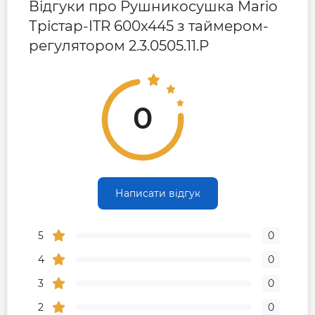
Відгуки про Рушникосушка Mario
Трістар-ITR 600x445 з таймером-
регулятором 2.3.0505.11.P
0
Написати відгук
5
0
4
0
3
0
2
0