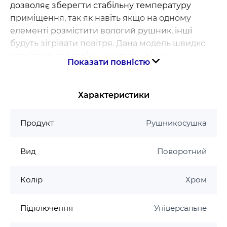
дозволяє зберегти стабільну температуру
приміщення, так як навіть якщо на одному
елементі розмістити вологий рушник, інші
будуть зігрівати повітря. Дана модель швидко
нагрівається і повільно остигає після
Показати повністю
відключення від мережі. Вбудований регулятор
температури допоможе заощадити витрати на
електроенергію.
Характеристики
Модель виготовлена з нержавіючої сталі марки
Продукт
Рушникосушка
AISI 304, яка стійка до корозії і механічних
пошкоджень.
Вид
Поворотний
· Висота - 62 см
· Ширина - 44,5 см
Колір
Хром
· Глибина - 5,5 см
Підключення
· Кількість ребер - 2 шт.
Універсальне
· Максимальна температура - 50±5 °C