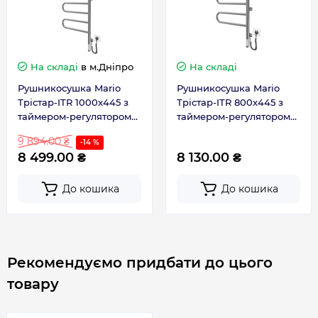
Гарантія
На складі
в м.Дніпро
На складі
Гарантія виробника, міс
60
Рушникосушка Mario
Рушникосушка Mario
Трістар-ITR 1000x445 з
Трістар-ITR 800x445 з
Контакти сервісного центру
0 800 203 530
таймером-регулятором
таймером-регулятором
2.3.0507.11.P
2.3.0506.11.P
9 894.00 ₴
-14 %
8 499.00 ₴
8 130.00 ₴
До кошика
До кошика
Рекомендуємо придбати до цього
товару