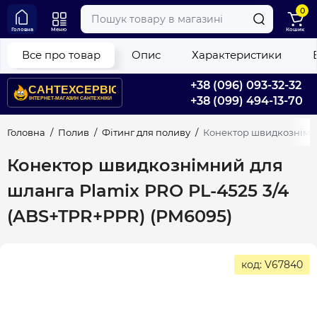
0
Головна
Меню
Кошик
Все про товар
Опис
Характеристики
+38 (096) 093-32-32
+38 (099) 494-13-70
Головна
Полив
Фітинг для поливу
Конектор швидкознімни
Конектор швидкознімний для
шланга Plamix PRO PL-4525 3/4
(ABS+TPR+PPR) (PM6095)
код: V67840