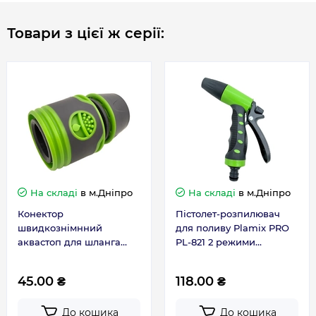
Товари з цієї ж серії:
На складі
в м.Дніпро
На складі
в м.Дніпро
Конектор
Пістолет-розпилювач
швидкознімнний
для поливу Plamix PRO
аквастоп для шланга
PL-821 2 режими
Plamix PRO PL-4522 1/2
(ABS+TPR+PPR) (PM6079)
(ABS+TPR+PPR) (PM6094)
45.00 ₴
118.00 ₴
До кошика
До кошика