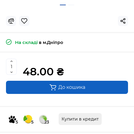
На складі
в м.Дніпро
48.00 ₴
До кошика
Купити в кредит
5
5
23