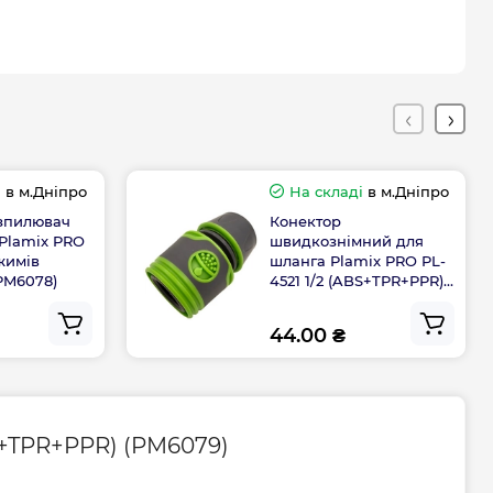
і
в м.Дніпро
На складі
в м.Дніпро
озпилювач
Конектор
 Plamix PRO
швидкознімний для
жимів
шланга Plamix PRO PL-
PM6078)
4521 1/2 (ABS+TPR+PPR)
(PM6093)
44.00 ₴
S+TPR+PPR) (PM6079)