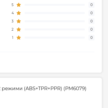
5
0
4
0
3
0
2
0
1
0
1 2 режими (ABS+TPR+PPR) (PM6079)