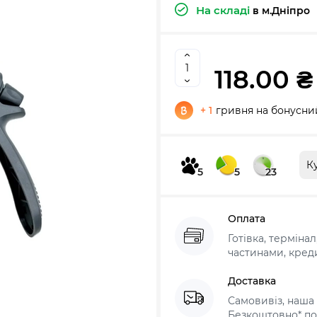
На складі
в м.Дніпро
118.00 ₴
+ 1
гривня на бонусни
К
5
5
23
Оплата
Готівка, терміна
частинами, креди
Доставка
Самовивіз, наша 
Безкоштовно* по 