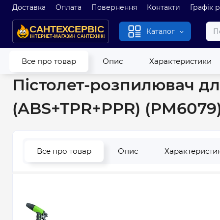
Доставка
Оплата
Повернення
Контакти
Графік 
Каталог
Головна
Полив
Фітинг для поливу
Пістолет-розпилювач
Все про товар
Опис
Характеристики
Пістолет-розпилювач дл
(ABS+TPR+PPR) (PM6079
Все про товар
Опис
Характеристи