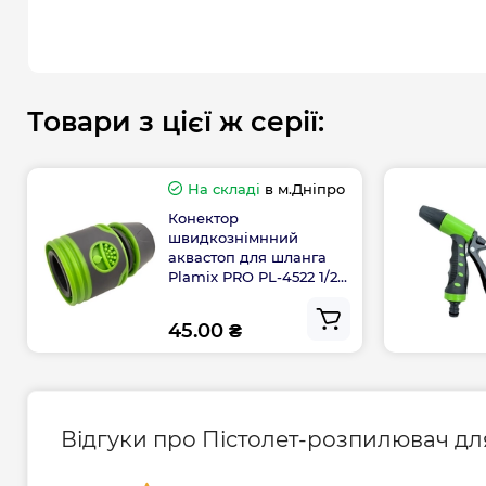
Товари з цієї ж серії:
На складі
в м.Дніпро
Конектор
швидкознімнний
аквастоп для шланга
Plamix PRO PL-4522 1/2
(ABS+TPR+PPR)
(PM6094)
45.00 ₴
Відгуки про Пістолет-розпилювач дл