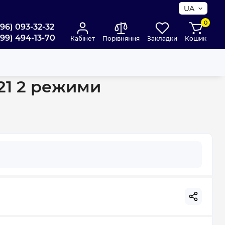
UA
0
096) 093-32-32
099) 494-13-70
Кабінет
Порівняння
Закладки
Кошик
21 2 режими