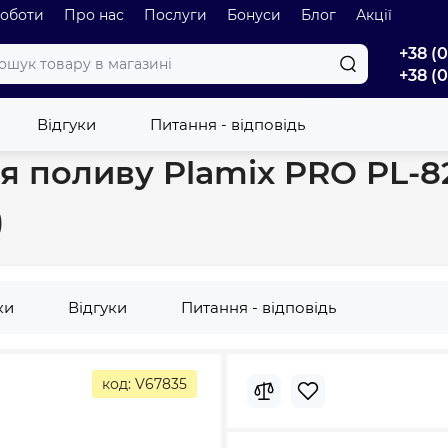
роботи
Про нас
Послуги
Бонуси
Блог
Акції
+38 (
+38 (
 для поливу Plamix PRO PL-821 2 режими (ABS+TPR+PPR) (PM6079)
Відгуки
Питання - відповідь
я поливу Plamix PRO PL-8
)
ки
Відгуки
Питання - відповідь
код: V67835