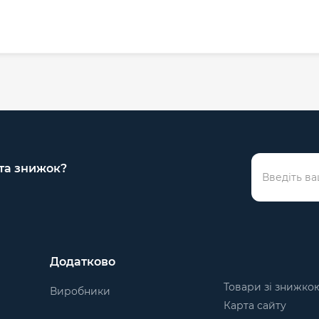
 та знижок?
Додатково
Товари зі знижко
Виробники
Карта сайту