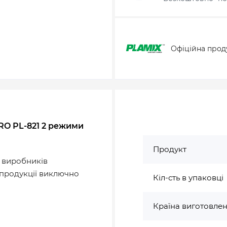
Офіційна прод
RO PL-821 2 режими
Продукт
х виробників
у продукції виключно
Кіл-сть в упаковці
Країна виготовле