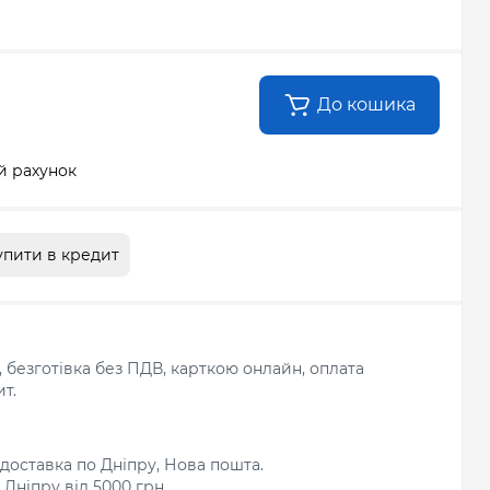
До кошика
й рахунок
упити в кредит
л, безготівка без ПДВ, карткою онлайн, оплата
т.
доставка по Дніпру, Нова пошта.
Дніпру від 5000 грн.