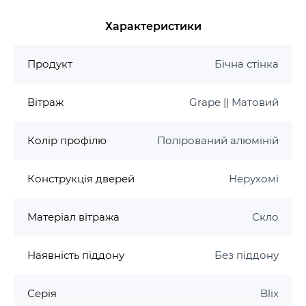
см.
Основні характеристики:
Характеристики
Розмір: 870-890x1900 мм
Продукт
Бічна стінка
Профіль: білий, сатин, полірований
алюміній
Конструкція: нерухомі
Вітраж
Grape || Матовий
Варіанти вітража: Transparent, Grape, Grafit
Скло: 6 мм AntiCalc
Колір профілю
Полірований алюміній
Конструкція дверей
Нерухомі
Матеріал вітража
Скло
Наявність піддону
Без піддону
Серія
Blix