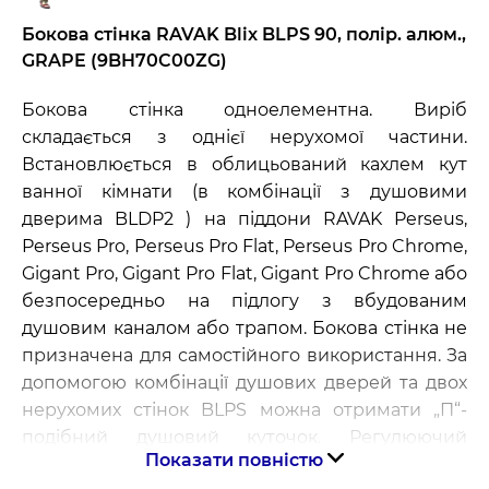
Бокова стінка RAVAK Blix BLPS 90, полір. алюм.,
GRAPE (9BH70C00ZG)
Бокова стінка одноелементна. Виріб
складається з однієї нерухомої частини.
Встановлюється в облицьований кахлем кут
ванної кімнати (в комбінації з душовими
дверима BLDP2 ) на піддони RAVAK Perseus,
Perseus Pro, Perseus Pro Flat, Perseus Pro Chrome,
Gigant Pro, Gigant Pro Flat, Gigant Pro Chrome або
безпосередньо на підлогу з вбудованим
душовим каналом або трапом. Бокова стінка не
призначена для самостійного використання. За
допомогою комбінації душових дверей та двох
нерухомих стінок BLPS можна отримати „П“-
подібний душовий куточок. Регулюючий
Показати повністю
профіль BLNPS дозволяє розширити виріб на 2