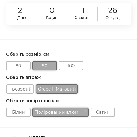
21
0
11
25
Днів
Годин
Хвилин
Секунд
Оберіть розмір, см
80
90
100
Оберіть вітраж
Прозорий
Grape || Матовий
Оберіть колір профілю
Білий
Полірований алюміній
Сатин