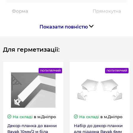
Форма
Прямокутна
Показати повністю
Країна виготовлення
Чехія
Для герметизації:
Габарити, розміри, вага
Висота, см
190
ПОПУЛЯРНИЙ
ПОПУЛЯРНИЙ
Довжина, см
90
На складі
в м.Дніпро
На складі
в м.Дніпро
Декор-планка до ванни
Набір до декор-планки
Ravak 10мм/2 м біла
для піддона Ravak 6мм