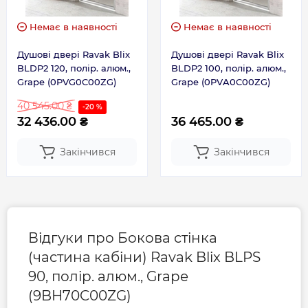
Немає в наявності
Немає в наявності
Душові двері Ravak Blix
Душові двері Ravak Blix
BLDP2 120, полір. алюм.,
BLDP2 100, полір. алюм.,
Grape (0PVG0C00ZG)
Grape (0PVA0C00ZG)
40 545.00 ₴
-20 %
32 436.00 ₴
36 465.00 ₴
Закінчився
Закінчився
Відгуки про Бокова стінка
(частина кабіни) Ravak Blix BLPS
90, полір. алюм., Grape
(9BH70C00ZG)