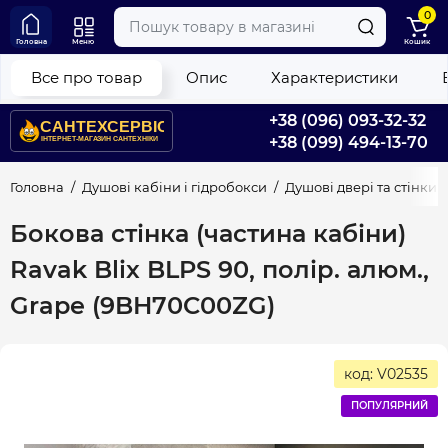
0
Головна
Меню
Кошик
Все про товар
Опис
Характеристики
+38 (096) 093-32-32
+38 (099) 494-13-70
Головна
Душові кабіни і гідробокси
Душові двері та стінки
Бокова стінка (частина кабіни)
Ravak Blix BLPS 90, полір. алюм.,
Grape (9BH70C00ZG)
код: V02535
ПОПУЛЯРНИЙ