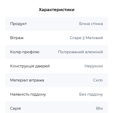
см.
Основні характеристики:
Характеристики
Розмір: 970-990x1900 мм
Продукт
Бічна стінка
Профіль: білий, сатин, полірований
алюміній
Конструкція: нерухомі
Вітраж
Grape || Матовий
Варіанти вітража: Transparent, Grape, Grafit
Скло: 6 мм AntiCalc
Колір профілю
Полірований алюміній
Конструкція дверей
Нерухомі
Матеріал вітража
Скло
Наявність піддону
Без піддону
Серія
Blix