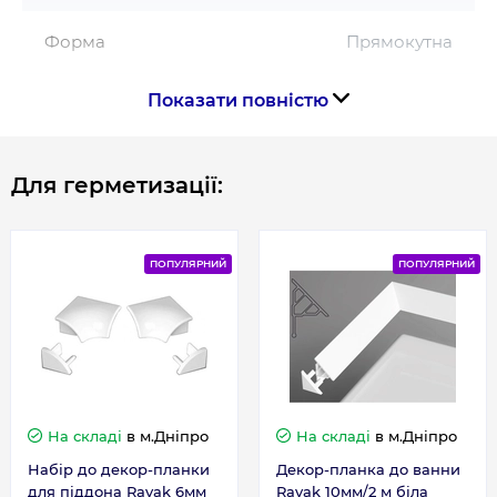
Форма
Прямокутна
Показати повністю
Країна виготовлення
Чехія
Для герметизації:
Габарити, розміри, вага
Висота, см
190
ПОПУЛЯРНИЙ
ПОПУЛЯРНИЙ
Довжина, см
100
На складі
в м.Дніпро
На складі
в м.Дніпро
Набір до декор-планки
Декор-планка до ванни
для піддона Ravak 6мм
Ravak 10мм/2 м біла