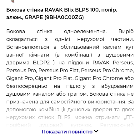
Бокова стінка RAVAK Blix BLPS 100, полір.
алюм., GRAPE (9BHA0C00ZG)
Бокова стінка одноелементна. Виріб
складається з однієї нерухомої частини.
Встановлюється в облицьований кахлем кут
ванної кімнати (в комбінації з душовими
дверима BLDP2 ) на піддони RAVAK Perseus,
Perseus Pro, Perseus Pro Flat, Perseus Pro Chrome,
Gigant Pro, Gigant Pro Flat, Gigant Pro Chrome або
безпосередньо на підлогу з вбудованим
душовим каналом або трапом. Бокова стінка не
призначена для самостійного використання. За
допомогою комбінації душових дверей та двох
нерухомих стінок BLPS можна отримати „П“-
подібний душовий куточок. Регулюючий
Показати повністю
профіль BLNPS дозволяє розширити виріб на 2