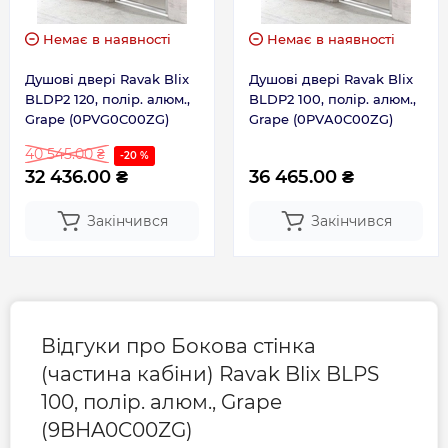
Немає в наявності
Немає в наявності
Душові двері Ravak Blix
Душові двері Ravak Blix
BLDP2 120, полір. алюм.,
BLDP2 100, полір. алюм.,
Grape (0PVG0C00ZG)
Grape (0PVA0C00ZG)
40 545.00 ₴
-20 %
32 436.00 ₴
36 465.00 ₴
Закінчився
Закінчився
Відгуки про Бокова стінка
(частина кабіни) Ravak Blix BLPS
100, полір. алюм., Grape
(9BHA0C00ZG)