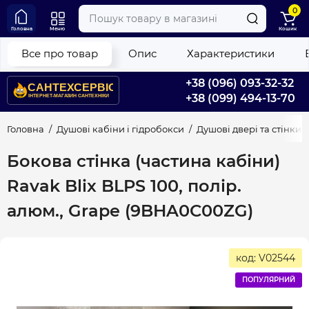
0
Головна
Меню
Кошик
Все про товар
Опис
Характеристики
+38 (096) 093-32-32
+38 (099) 494-13-70
Головна
Душові кабіни і гідробокси
Душові двері та стінки
Бокова стінка (частина кабіни)
Ravak Blix BLPS 100, полір.
алюм., Grape (9BHA0C00ZG)
код: V02544
ПОПУЛЯРНИЙ