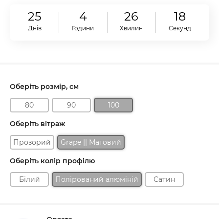
25
4
26
17
Днів
Години
Хвилин
Секунд
Оберіть розмір, см
80
90
100
Оберіть вітраж
Прозорий
Grape || Матовий
Оберіть колір профілю
Білий
Полірований алюміній
Сатин