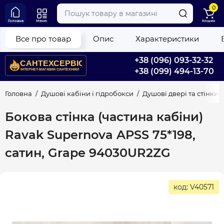
0
Головна
Меню
Кошик
Все про товар
Опис
Характеристики
+38 (096) 093-32-32
+38 (099) 494-13-70
Головна
Душові кабіни і гідробокси
Душові двері та стінки
Бокова стінка (частина кабіни)
Ravak Supernova APSS 75*198,
сатин, Grape 94030UR2ZG
код: V40571