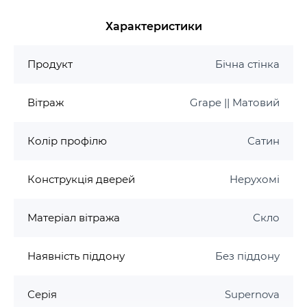
Основні характеристики:
Характеристики
Розмір: 720-755x1980 мм
Профіль: білий, сатин, чорний
Продукт
Бічна стінка
Конструкція: нерухомі
Варіанти вітража: скло Transparent, скло
Grape, полістирол Pearl
Вітраж
Grape || Матовий
Скло: 4 мм AntiCalc
Колір профілю
Сатин
Конструкція дверей
Нерухомі
Матеріал вітража
Скло
Наявність піддону
Без піддону
Серія
Supernova