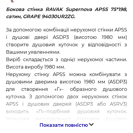
Бокова стінка RAVAK Supernova APSS 75*198,
сатин, GRAPE 94030UR2ZG.
За допомогою комбінації нерухомої стінки APSS
і душові двері ASDP3 (висотою 1980 мм)
створите душовий куточок у відповідності з
Вашими уявленнями.
Виріб складається з однієї нерухомої частини.
Висота виробу 1980 мм.
Нерухому стінку APSS можна комбінувати з
душовими дверима висотою 1980 мм (ASDP3)
для створення «Г»- образного душового
куточка. З допомогою двох нерухомих стінок
APSS і душових дверей (ASDP3 або ASRV3)
виходить «П»-подібний душовий куточок.
Можливе виготовлення атипових душових
Показати повністю
дверей і нерухомої стінки.