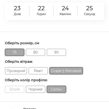
23
22
24
24
Днів
Годин
Хвилин
Секунд
Оберіть розмір, см
75
80
90
Оберіть вітраж
Прозорий
Pearl
Grape || Матовий
Оберіть колір профілю
Білий
Чорний
Сатин