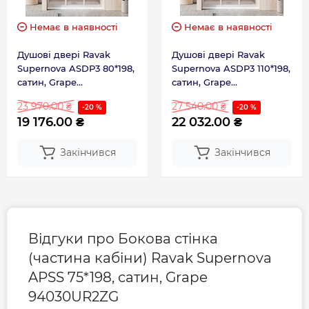
Немає в наявності
Немає в наявності
Душові двері Ravak
Душові двері Ravak
Supernova ASDP3 80*198,
Supernova ASDP3 110*198,
сатин, Grape
сатин, Grape
00V40UR2ZG
00VD0UR2ZG
23 970.00 ₴
27 540.00 ₴
-20 %
-20 %
19 176.00 ₴
22 032.00 ₴
Закінчився
Закінчився
Відгуки про Бокова стінка
(частина кабіни) Ravak Supernova
APSS 75*198, сатин, Grape
94030UR2ZG