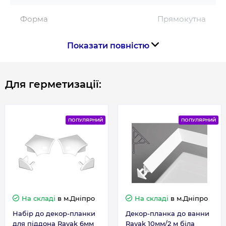
Форма
Прямокутна
Показати повністю
Країна виготовлення
Чехія
Для герметизації:
Габарити, розміри, вага
Висота, см
198
ПОПУЛЯРНИЙ
ПОПУЛЯРНИЙ
Довжина, см
75
На складі
в м.Дніпро
На складі
в м.Дніпро
Набір до декор-планки
Декор-планка до ванни
для піддона Ravak 6мм
Ravak 10мм/2 м біла