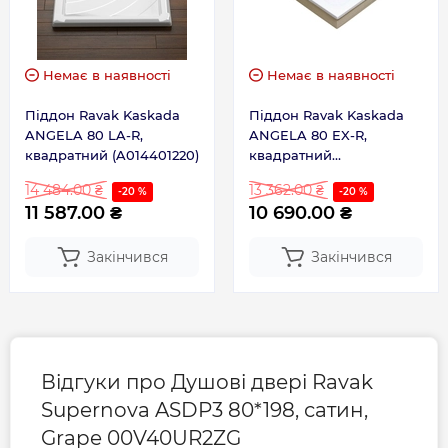
Немає в наявності
Немає в наявності
Піддон Ravak Kaskada
Піддон Ravak Kaskada
ANGELA 80 LA-R,
ANGELA 80 EX-R,
квадратний (A014401220)
квадратний
(A004401320)
14 484.00 ₴
13 362.00 ₴
-20 %
-20 %
11 587.00 ₴
10 690.00 ₴
Закінчився
Закінчився
Відгуки про Душові двері Ravak
Supernova ASDP3 80*198, сатин,
Grape 00V40UR2ZG