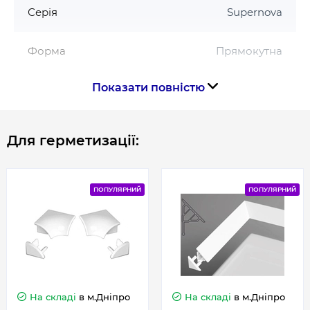
Perseus Pro, Perseus Pro Flat, Gigant Pro, Gigant
Серія
Supernova
Pro Flat або душовий канал
Форма
Прямокутна
Показати повністю
Країна виготовлення
Чехія
Для герметизації:
Габарити, розміри, вага
Висота, см
198
ПОПУЛЯРНИЙ
ПОПУЛЯРНИЙ
Довжина, см
80
На складі
в м.Дніпро
На складі
в м.Дніпро