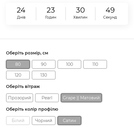
24
23
30
48
Днів
Годин
Хвилин
Секунд
Оберіть розмір, см
80
90
100
110
120
130
Оберіть вітраж
Прозорий
Pearl
Grape || Матовий
Оберіть колір профілю
Білий
Чорний
Сатин