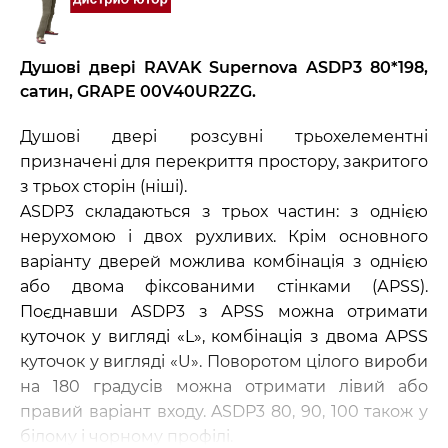
Душові двері RAVAK Supernova ASDP3 80*198,
сатин, GRAPE 00V40UR2ZG.
Душові двері розсувні трьохелементні
призначені для перекриття простору, закритого
з трьох сторін (ніші).
ASDP3 складаються з трьох частин: з однією
нерухомою і двох рухливих. Крім основного
варіанту дверей можлива комбінація з однією
або двома фіксованими стінками (АPSS).
Поєднавши ASDP3 з АPSS можна отримати
куточок у вигляді «L», комбінація з двома АPSS
куточок у вигляді «U». Поворотом цілого вироби
на 180 градусів можна отримати лівий або
правий варіант входу. ASDP3 80, 90, 100 також у
білому і чорному профілі.