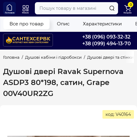
0
Головна
Меню
Кошик
Все про товар
Опис
Характеристики
+38 (096) 093-32-32
+38 (099) 494-13-70
Головна
Душові кабіни і гідробокси
Душові двері та стінки
Душові двері Ravak Supernova
ASDP3 80*198, сатин, Grape
00V40UR2ZG
код: V40164