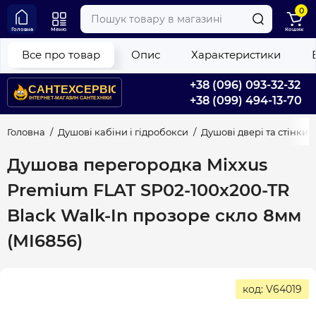
0
Головна
Меню
Кошик
Все про товар
Опис
Характеристики
+38 (096) 093-32-32
+38 (099) 494-13-70
Головна
Душові кабіни і гідробокси
Душові двері та стінки
Душова перегородка Mixxus
Premium FLAT SP02-100x200-TR
Black Walk-In прозоре скло 8мм
(MI6856)
код: V64019