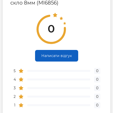
скло 8мм (MI6856)
0
Написати відгук
5
0
4
0
3
0
2
0
1
0