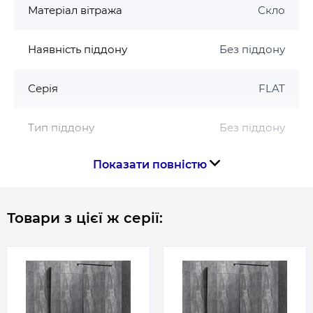
Mixxus
Матеріал вітража
Скло
Гарантія 24 місяці
Наявність піддону
Без піддону
Серія
FLAT
Тип піддону
Без піддону
Показати повністю
Товщина скла, мм
8
Форма
Прямокутна
Товари з цієї ж серії:
Країна бренду
Німеччина
Країна виготовлення
Китай