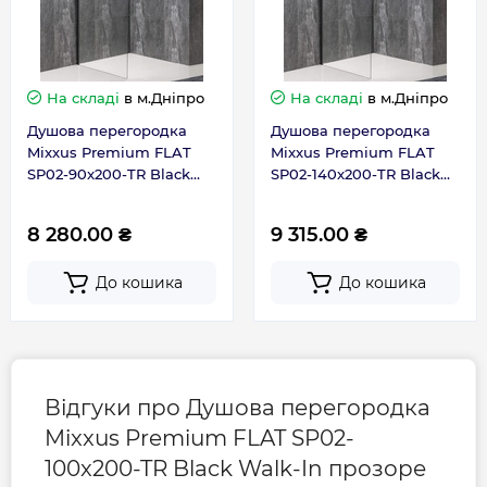
Габарити, розміри, вага
Висота, см
200
На складі
в м.Дніпро
На складі
в м.Дніпро
Душова перегородка
Душова перегородка
Довжина, см
100
Mixxus Premium FLAT
Mixxus Premium FLAT
SP02-90x200-TR Black
SP02-140x200-TR Black
Walk-In прозоре скло
Walk-In прозоре скло
8мм (MI6855)
8мм (MI6858)
Гарантія
8 280.00 ₴
9 315.00 ₴
До кошика
До кошика
Гарантія виробника, міс
24
Контакти сервісного
0-800-301-755; +38 (067)
центру
490-06-55
Відгуки про Душова перегородка
Mixxus Premium FLAT SP02-
100x200-TR Black Walk-In прозоре