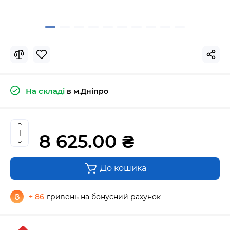
На складі
в м.Дніпро
8 625.00 ₴
До кошика
+ 86
гривень на бонусний рахунок