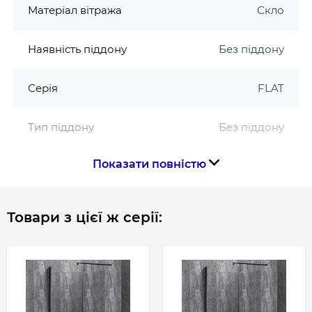
Mixxus
Матеріал вітража
Скло
Гарантія 24 місяці
Наявність піддону
Без піддону
Серія
FLAT
Тип піддону
Без піддону
Показати повністю
Товщина скла, мм
8
Форма
Прямокутна
Товари з цієї ж серії:
Країна бренду
Німеччина
Країна виготовлення
Китай