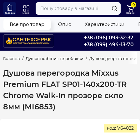
0
Головна
Меню
Кошик
Все про товар
Опис
Характеристики
+38 (096) 093-32-32
+38 (099) 494-13-70
Головна
Душові кабіни і гідробокси
Душові двері та стінки
Душова перегородка Mixxus
Premium FLAT SP01-140x200-TR
Chrome Walk-In прозоре скло
8мм (MI6853)
код: V64022