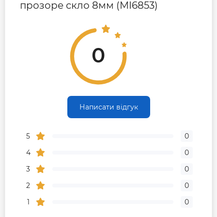
прозоре скло 8мм (MI6853)
0
Написати відгук
5
0
4
0
3
0
2
0
1
0