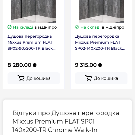
Габарити, розміри, вага
Висота, см
200
На складі
в м.Дніпро
На складі
в м.Дніпро
Душова перегородка
Душова перегородка
Довжина, см
140
Mixxus Premium FLAT
Mixxus Premium FLAT
SP02-90x200-TR Black
SP02-140x200-TR Black
Walk-In прозоре скло
Walk-In прозоре скло
8мм (MI6855)
8мм (MI6858)
Гарантія
8 280.00 ₴
9 315.00 ₴
До кошика
До кошика
Гарантія виробника, міс
24
Контакти сервісного
0-800-301-755; +38 (067)
центру
490-06-55
Відгуки про Душова перегородка
Mixxus Premium FLAT SP01-
140x200-TR Chrome Walk-In