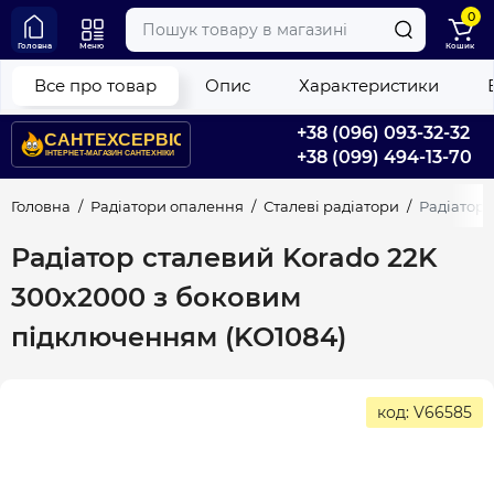
0
Головна
Меню
Кошик
Все про товар
Опис
Характеристики
+38 (096) 093-32-32
+38 (099) 494-13-70
Головна
Радіатори опалення
Сталеві радіатори
Радіатор 
Радіатор сталевий Korado 22K
300x2000 з боковим
підключенням (KO1084)
код: V66585