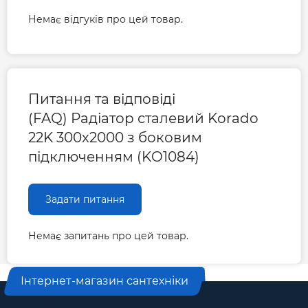
Довжина радіатора, мм
Немає відгуків про цей товар.
2000
Міжосьова відстань, мм
246
Питання та відповіді
Гарантія
(FAQ) Радіатор сталевий Korado
22K 300x2000 з боковим
Гарантія виробника, міс
120
підключенням (KO1084)
Задати питання
Немає запитань про цей товар.
Інтернет-магазин сантехніки