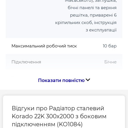
Маєвського), заглушка,
бічні панелі та верхня
решітка, приварені 6
кріпильних скоб, інструкція
з експлуатації
Максимальний робочий тиск
10 бар
Підключення
Бічне
Розмір підключення
1/2
Показати повністю
Серія
22K
Відгуки про Радіатор сталевий
Тип радіатора
Сталевий
Korado 22K 300x2000 з боковим
підключенням (KO1084)
Тип сталевого радіатора
22