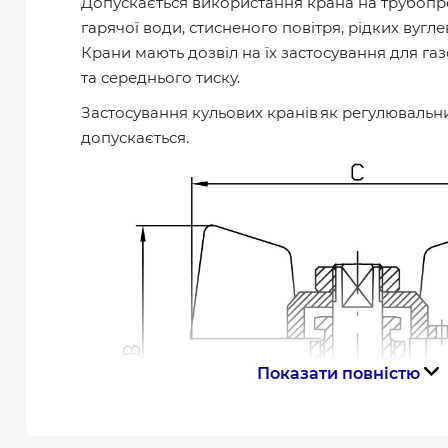
Допускається використання крана на трубопр
гарячої води, стисненого повітря, рідких вугле
Крани мають дозвіл на їх застосування для га
та середнього тиску.
Застосування кульових кранів як регулювальни
допускається.
Показати повністю