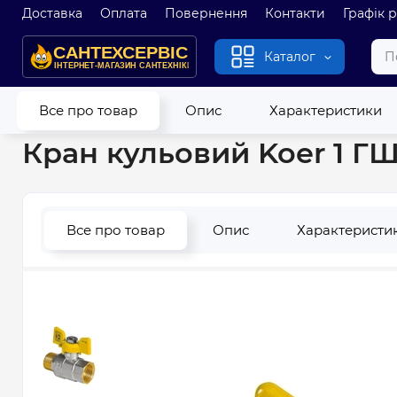
Доставка
Оплата
Повернення
Контакти
Графік 
Каталог
Головна
Водопровід
Запірна арматура
Кульовий кран д
Все про товар
Опис
Характеристики
Кран кульовий Koer 1 ГШ
Все про товар
Опис
Характеристи