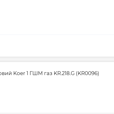
 20
внопрохідний
0…+60
0…+150
овий Koer 1 ГШМ газ KR.218.G (KR0096)
, вода, пара,
іколі 50%
тунь CW617N
кельована