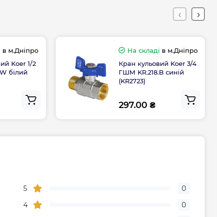
ння
Чехія
і
в м.Дніпро
На складі
в м.Дніпро
Гарантія
ий Koer 1/2
Кран кульовий Koer 3/4
.W білий
ГШМ KR.218.B синій
а, міс
120
(KR2723)
297.00 ₴
го центру
0-800-301-755; +38 (067) 490-06-55
5
0
4
0