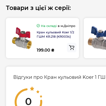
Товари з цієї ж серії:
На складі
в м.Дніпро
Кран кульовий Koer 1/2
ГШМ KR.218 (KR0034)
199.00 ₴
Розміри, G
1/2
A, мм
56,
B, мм
42
Відгуки про Кран кульовий Koer 1 ГШМ
C, мм
53
Клас герметичності затвора
«А
0
Робочий тиск для газу (PN), бар
3