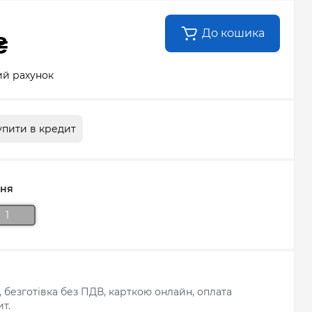
До кошика
₴
ий рахунок
упити в кредит
ння
1
л, безготівка без ПДВ, карткою онлайн, оплата
т.