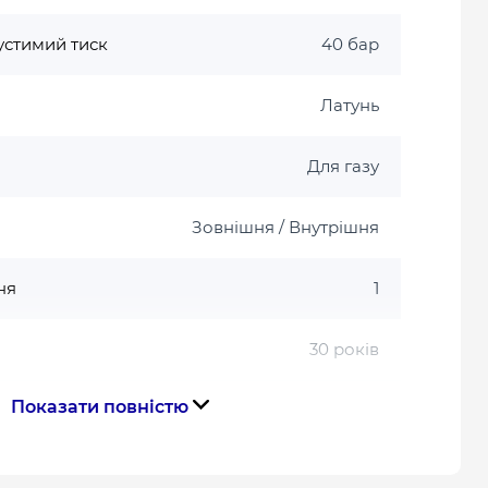
стимий тиск
40 бар
Латунь
Для газу
Зовнішня / Внутрішня
ня
1
30 років
Показати повністю
Метелик
Чехія