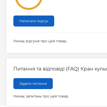
Робочий тиск для води (PN), бар
до
Максимальний тиск для води (PN), бар
40
Написати відгук
Тип за ефективним діаметром
по
Температура робочого середовища
Немає відгуків про цей товар.
-2
для газу, ℃
Температура робочого середовища
-2
для рідин, ℃
Питання та відповіді (FAQ) Кран куль
Газ
Робоче середовище
гл
Задати питання
Ла
Матеріал корпусу
ні
Немає запитань про цей товар.