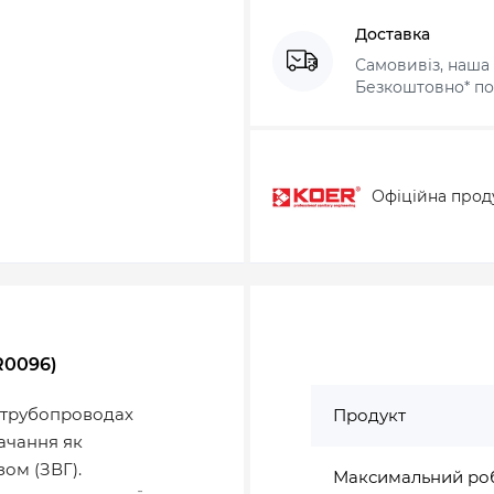
Доставка
Самовивіз, наша 
Безкоштовно* по 
Офіційна прод
R0096)
а трубопроводах
Продукт
ачання як
ом (ЗВГ).
Максимальний ро