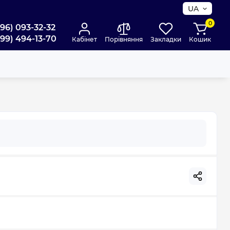
UA
0
096) 093-32-32
099) 494-13-70
Кабінет
Порівняння
Закладки
Кошик