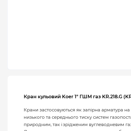
Кран кульовий Koer 1" ГШМ газ KR.218.G (K
Крани застосовуються як запірна арматура н
низького та середнього тиску систем газопост
природним, так і зрідженим вуглеводневим газ