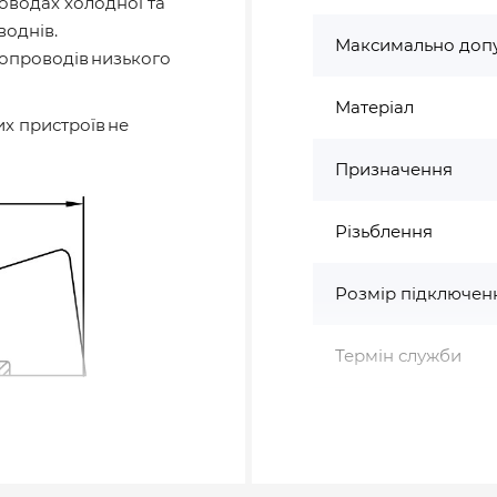
оводах холодної та
воднів.
Максимально допу
зопроводів низького
Матеріал
х пристроїв не
Призначення
Різьблення
Розмір підключен
Термін служби
Тип ручки
Країна бренду