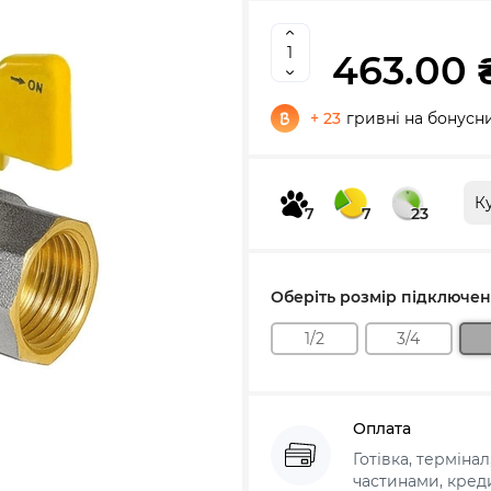
463.00 
+ 23
гривні на бонусн
К
7
7
23
Оберіть розмір підключе
1/2
3/4
Оплата
Готівка, терміна
частинами, креди