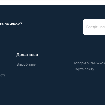
 та знижок?
Додатково
Товари зі знижко
Виробники
Карта сайту
сті