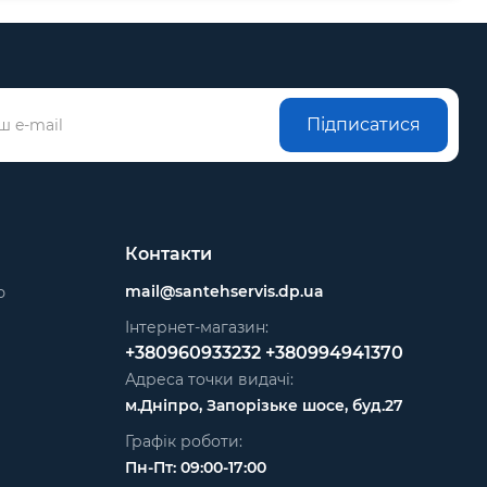
Підписатися
Контакти
mail@santehservis.dp.ua
ю
Інтернет-магазин:
+380960933232
+380994941370
Адреса точки видачі:
м.Дніпро, Запорізьке шосе, буд.27
Графік роботи:
Пн-Пт: 09:00-17:00