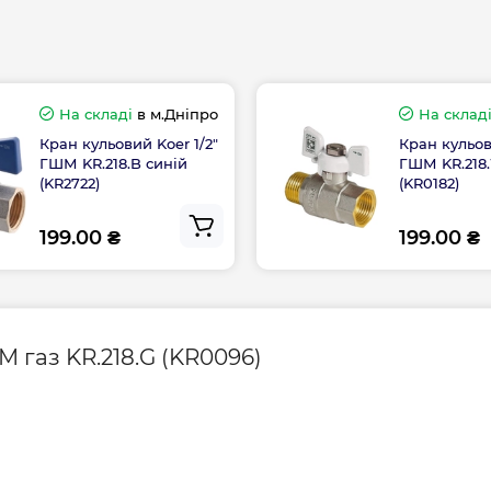
Країна виготовле
На складі
в м.Дніпро
На склад
Кран кульовий Koer 1/2"
Кран кульов
ГШМ KR.218.B синій
ГШМ KR.218
Гарантія виробник
(KR2722)
(KR0182)
199.00 ₴
199.00 ₴
Контакти сервісно
”
3/4”
1”
5
63,5
75,5
49
53,5
 газ KR.218.G (KR0096)
63
73
»