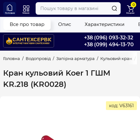
0
Головна
Меню
Кошик
Все про товар
Опис
Характеристики
+38 (096) 093-32-32
+38 (099) 494-13-70
Головна
Водопровід
Запірна арматура
Кульовий кран
Кран кульовий Koer 1 ГШМ
KR.218 (KR0028)
код: V63161