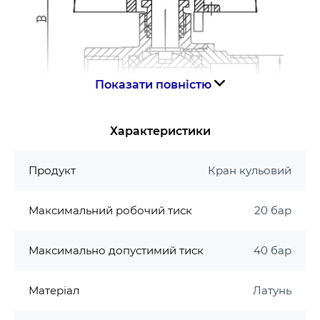
Показати повністю
Характеристики
Продукт
Кран кульовий
Розміри, G
1/2”
3/4”
1”
Максимальний робочий тиск
20 бар
A, мм
56,5
63,5
75,5
Максимально допустимий тиск
40 бар
B, мм
42
49
53,5
Матеріал
Латунь
C, мм
53
63
73