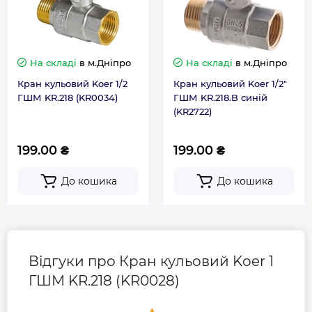
Латунь CW617N
Гарантія виробника, міс
120
Матеріал корпусу
нікельована
Контакти сервісного
0-800-301-755; +38 (067)
На складі
в м.Дніпро
На складі
в м.Дніпро
центру
490-06-55
Кран кульовий Koer 1/2
Кран кульовий Koer 1/2"
ГШМ KR.218 (KR0034)
ГШМ KR.218.B синій
(KR2722)
199.00 ₴
199.00 ₴
До кошика
До кошика
Відгуки про Кран кульовий Koer 1
ГШМ KR.218 (KR0028)