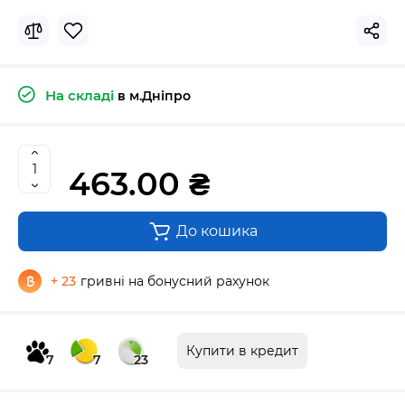
На складі
в м.Дніпро
463.00 ₴
До кошика
+ 23
гривні на бонусний рахунок
Купити в кредит
7
7
23