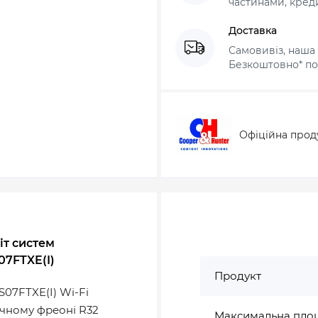
частинами, креди
Доставка
Самовивіз, наша 
Безкоштовно* по 
Офіційна прод
іт систем
07FTXE(I)
Продукт
07FTXE(I) Wi-Fi
чному фреоні R32
Максимальна площ