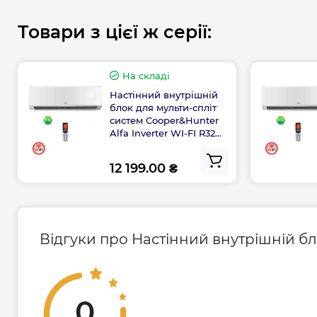
Продуктивність обігріву, кВт - 2,30
Товари з цієї ж серії:
Колір - Білий
Додаткова інформація:
На складі
Діапазон зовнішніх температур на обігрів 
Настінний внутрішній
Діапазон зовнішніх температур на охоло
блок для мульти-спліт
систем Cooper&Hunter
Інверторне керування - так
Alfa Inverter WI-FI R32
Режим сну - так
CH-S12FTXE-NG(I)
Турборежим - так
12 199.00 ₴
Таймер увімкнення-вимкнення - так
Пульт ДУ - так
Гарантія виробника на внутрішній блок дл
Відгуки про Настінний внутрішній бло
систем Cooper&Hunter
Гарантія 2 роки
0