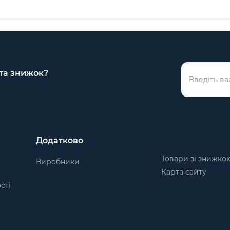
 та знижок?
Додатково
Товари зі знижко
Виробники
Карта сайту
сті