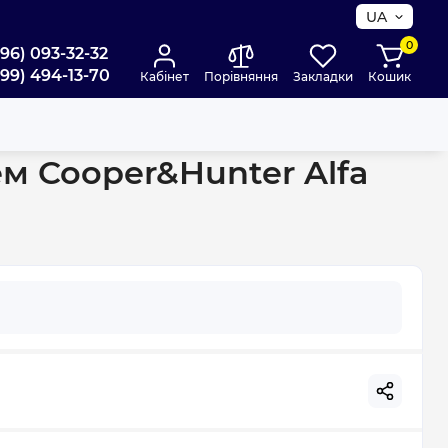
UA
0
096) 093-32-32
099) 494-13-70
Кабінет
Порівняння
Закладки
Кошик
ter WI-FI R32 CH-S07FTXE(I)
ем Cooper&Hunter Alfa