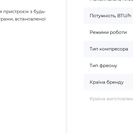
я пристроєм з будь-
Потужність, BTU/h
грами, встановленої
Режими роботи
Тип компресора
Тип фреону
Країна бренду
Країна виготовле
х195