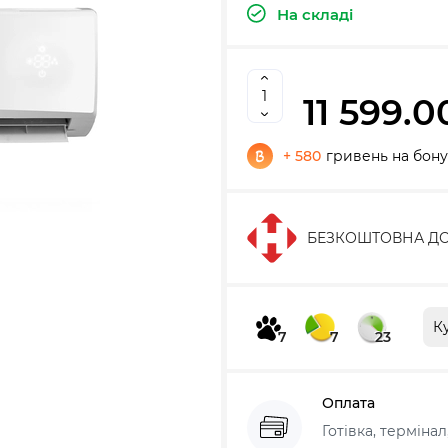
На складі
11 599.0
+ 580
гривень на бон
БЕЗКОШТОВНА ДО
К
7
7
23
Оплата
Готівка, терміна