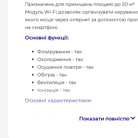
Призначень для приміщень площею до 20 м²
Модуль Wi-Fi дозволяє організувати керуванн
якого місця через інтернет за допомогою про
на смартфоні.
Основні функції:
Фільтрування - так
Охолодження - так
Осушення повітря - так
Обігрів - так
Вентиляція - так
Іонізація - так
Основні характеристики:
Тип фреону (холодоагент) - R32
Показати повністю
Розміри внутрішнього блоку, мм - 713х270
Розмір приміщення, м² - 20
Продуктивність охолодження, кВт - 2,10