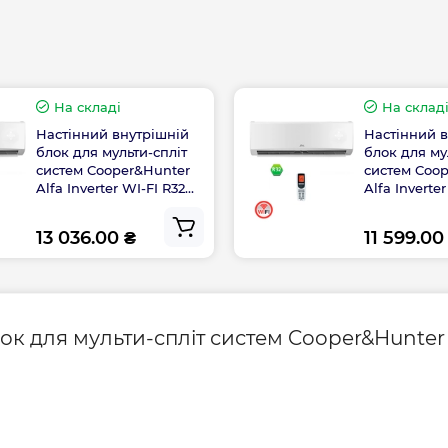
Гарантія виробник
На складі
На склад
- от -15ºС
Настінний внутрішній
Настінний 
дження - до +48ºС
блок для мульти-спліт
блок для му
систем Cooper&Hunter
систем Coo
Alfa Inverter WI-FI R32
Alfa Inverte
CH-S09FTXE-NG(I)
CH-S07FTXE(
13 036.00 ₴
11 599.00
я мульти-спліт
к для мульти-спліт систем Cooper&Hunter Al