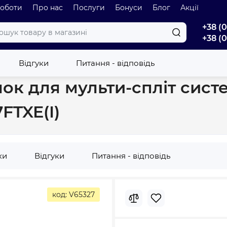
роботи
Про нас
Послуги
Бонуси
Блог
Акції
+38 (
+38 (
 внутрішній блок для мульти-спліт систем Cooper&Hunter Alfa Inver
Відгуки
Питання - відповідь
ок для мульти-спліт сист
FTXE(I)
ки
Відгуки
Питання - відповідь
код: V65327