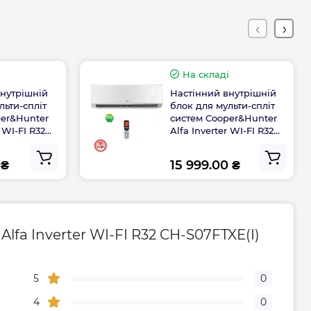
а, міс
24
і
На складі
внутрішній
Настінний внутрішній
льти-спліт
блок для мульти-спліт
per&Hunter
систем Cooper&Hunter
r WI-FI R32
Alfa Inverter WI-FI R32
I)
CH-S18FTXE-NG(I)
 ₴
15 999.00 ₴
fa Inverter WI-FI R32 CH-S07FTXE(I)
5
0
4
0