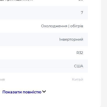
7
Охолодження | обігрів
Інверторний
R32
США
ння
Китай
Показати повністю
Гарантія