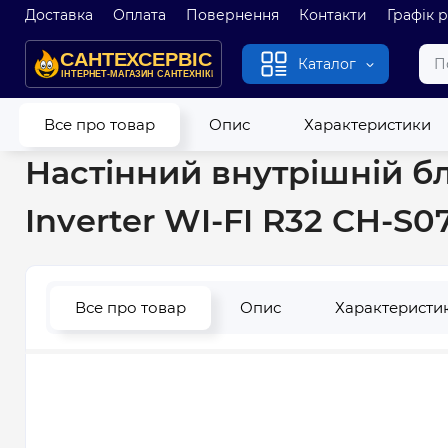
Доставка
Оплата
Повернення
Контакти
Графік 
Каталог
Головна
Кондиціонери
Мульти-спліт системи
Настінний
Все про товар
Опис
Характеристики
Настінний внутрішній бл
Inverter WI-FI R32 CH-S07
Все про товар
Опис
Характеристи