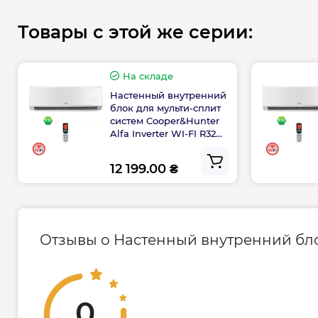
Производительность охлаждения, кВт – 2,
Товары с этой же серии:
Производительность обогрева, кВт – 2,30
Цвет - Белый
Дополнительная информация:
На складе
Настенный внутренний
Диапазон наружных температур на обогре
блок для мульти-сплит
систем Cooper&Hunter
Диапазон наружных температур на охлаж
Alfa Inverter WI-FI R32
Инверторное управление - да
CH-S12FTXE-NG(I)
Режим сна – да
12 199.00 ₴
Турборежим – да
Таймер включения-выключения - да
Пульт ДУ – да
Отзывы о Настенный внутренний блок 
Гарантия производителя на внутренний бл
сплит систем Cooper&Hunter
Гарантия 2 года
0