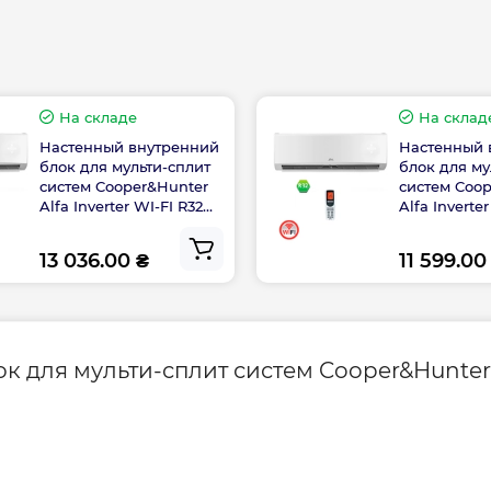
Гарантия произво
10
На складе
На склад
Настенный внутренний
Настенный 
в – от -15ºС
блок для мульти-сплит
блок для му
систем Cooper&Hunter
систем Coo
дение – до +48ºС
Alfa Inverter WI-FI R32
Alfa Inverte
CH-S09FTXE-NG(I)
CH-S07FTXE(
13 036.00 ₴
11 599.00
для мульти-сплит систем Cooper&Hunter Al
ок для мульти-