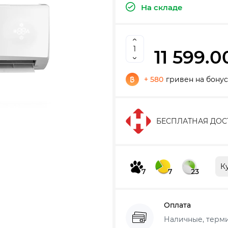
На складе
11 599.0
+ 580
гривен на бону
БЕСПЛАТНАЯ ДОС
К
7
7
23
Оплата
Наличные, термин