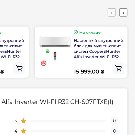
дителя, мес
24
е
На складе
внутренний
Настенный внутренний
льти-сплит
блок для мульти-сплит
per&Hunter
систем Cooper&Hunter
r WI-FI R32
Alfa Inverter WI-FI R32
I)
CH-S18FTXE-NG(I)
 ₴
15 999.00 ₴
fa Inverter WI-FI R32 CH-S07FTXE(I)
5
0
4
0