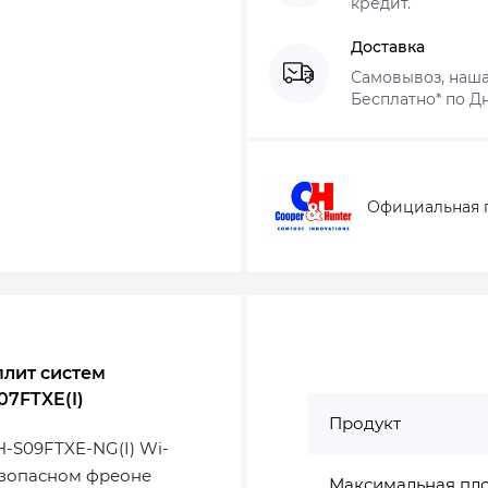
кредит.
Доставка
Самовывоз, наша
Бесплатно* по Дн
Официальная 
плит систем
07FTXE(I)
Продукт
-S09FTXE-NG(I) Wi-
езопасном фреоне
Максимальная пл