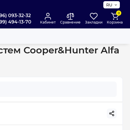
RU
0
96) 093-32-32
99) 494-13-70
Кабинет
Сравнение
Закладки
Корзина
nverter WI-FI R32 CH-S07FTXE(I)
тем Cooper&Hunter Alfa