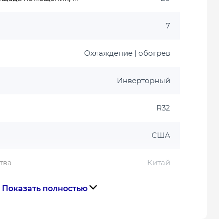
7
Охлаждение | обогрев
Инверторный
R32
США
тва
Китай
Показать полностью
Гарантия