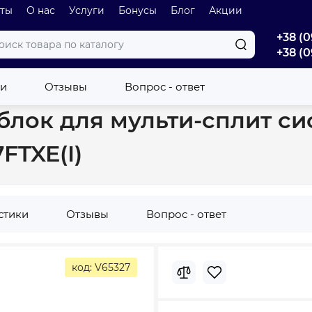
оты
О нас
Услуги
Бонусы
Блог
Акции
+38 (0
+38 (0
й внутренний блок для мульти-сплит систем Cooper&Hunter Alfa I
ки
Отзывы
Вопрос - ответ
лок для мульти-сплит сис
FTXE(I)
стики
Отзывы
Вопрос - ответ
код: V65327