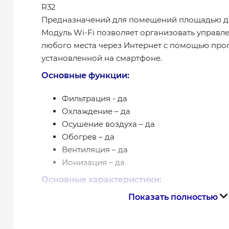
R32
Предназначений для помещений площадью до
Модуль Wi-Fi позволяет организовать управл
любого места через Интернет с помощью про
установленной на смартфоне.
Основные функции:
Фильтрация - да
Охлаждение – да
Осушение воздуха – да
Обогрев – да
Вентиляция – да
Ионизация – да
Основные характеристики:
Показать полностью
Тип фреона (хладагент) – R32
Размеры внутреннего блока, мм – 713х270
Размер помещения, м² - 20