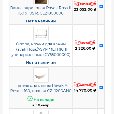
28 815.00
₴
Ванна акриловая Ravak Rosa II
23 052.00
₴
160 х 105 R, CL21000000
Нет в наличии
2 907.00
₴
Опора, ножки для ванны
2 326.00
₴
Ravak Rosa/ASYMMETRIC II
универсальные (CY55000000)
Нет в наличии
18 462.00
₴
Панель для ванны Ravak A
14 770.00
₴
Rosa II 160, правая CZL1200AN0
На складе
в г.Днепр