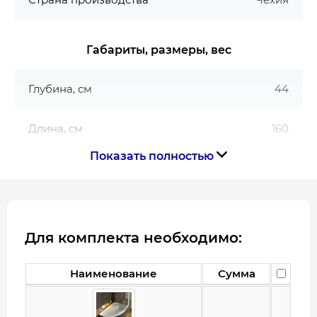
пространства и современного интерьера.
Габариты, размеры, вес
Глубина, см
44
Длина, см
160
Показать полностью
Ширина, см
105
Габариты
160х105
Для комплекта необходимо:
Гарантия
Наименование
Сумма
Гарантия производителя, мес
120