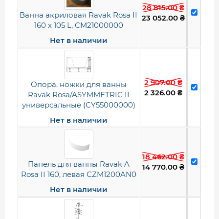
28 815.00
₴
Ванна акриловая Ravak Rosa II
23 052.00
₴
160 х 105 L, CM21000000
Нет в наличии
2 907.00
₴
Опора, ножки для ванны
2 326.00
₴
Ravak Rosa/ASYMMETRIC II
универсальные (CY55000000)
Нет в наличии
18 462.00
₴
Панель для ванны Ravak A
14 770.00
₴
Rosa II 160, левая CZM1200AN0
Нет в наличии