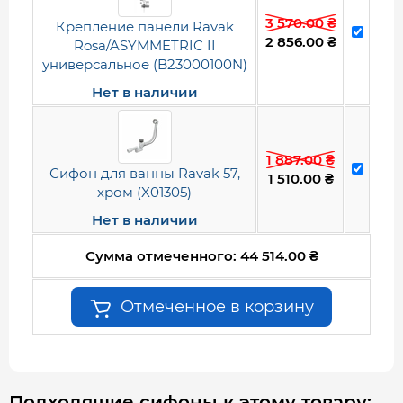
3 570.00
₴
Крепление панели Ravak
2 856.00
₴
Rosa/ASYMMETRIC II
универсальное (B23000100N)
Нет в наличии
1 887.00
₴
Сифон для ванны Ravak 57,
1 510.00
₴
хром (X01305)
Нет в наличии
Сумма отмеченного:
44 514.00
₴
Отмеченное в корзину
Подходящие сифоны к этому товару: