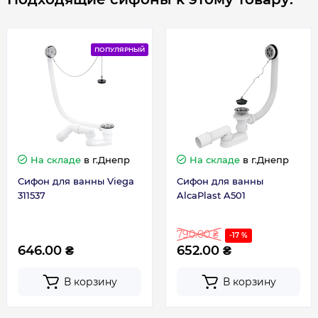
ПОПУЛЯРНЫЙ
На складе
в г.Днепр
На складе
в г.Днепр
Сифон для ванны Viega
Сифон для ванны
311537
AlcaPlast A501
790.00 ₴
-17 %
646.00 ₴
652.00 ₴
В корзину
В корзину