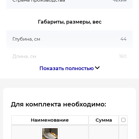
практичная и функциональная ванна для
небольшого пространства и современного
интерьера.
Габариты, размеры, вес
Глубина, см
44
Длина, см
160
Показать полностью
Ширина, см
105
Габариты
160х105
Для комплекта необходимо:
Гарантия
Наименование
Сумма
Гарантия производителя, мес
120