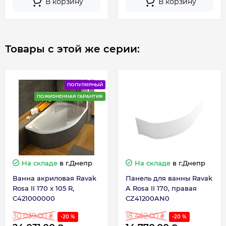
В корзину
В корзину
Товары с этой же серии:
ПОПУЛЯРНЫЙ
ПОЖИЗНЕННАЯ ГАРАНТИЯ
На складе
в г.Днепр
На складе
в г.Днепр
Ванна акриловая Ravak
Панель для ванны Ravak
Rosa II 170 х 105 R,
A Rosa II 170, правая
C421000000
CZ41200AN0
30 039.00 ₴
18 462.00 ₴
-20 %
-20 %