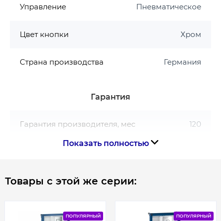
Управление
Пневматическое
монтажа
- быстрая регулировка по высоте, регулировка
Цвет кнопки
Хром
глубины монтажа
Страна производства
Германия
- Размер (ШхВхГ): 500х1130х230 мм
Страна производитель: ГЕРМАНИЯ
Гарантия
Гарантия производителя, мес
120
Показать полностью
Товары с этой же серии:
ПОПУЛЯРНЫЙ
ПОПУЛЯРНЫЙ