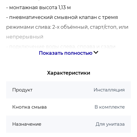
- монтажная высота 1,13 м
- пневматический смывной клапан с тремя
режимами слива: 2-х объёмный, старт/стоп, или
непрерывный
- подключение воды слева, справа и сзади
Показать полностью
- расстояние между болтами крепления
унитаза 180/230 мм
Характеристики
- выходной патрубок для унитаза Ø 90 мм
- редуктор Ø 90/110 мм
Продукт
Инсталляция
- изоляция от конденсационной влаги;
- кнопка смыва Skate Cosmopolitan (хром,
Кнопка смыва
В комплекте
прямоугольная)
Назначение
Для унитаза
- принадлежности для монтажа перед стеной
- подходит для одиночного или рядного