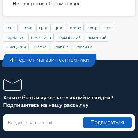
Нет вопросов об этом товаре.
грое
грохе
грох
groe
grohe
гроє
гроэ
германия
німеччина
германский
немецкий
німецький
кнопка
клавіша
клавиша
Интернет-магазин сантехники
Хотите быть в курсе всех акций и скидок?
Подпишитесь на нашу рассылку
Подписаться