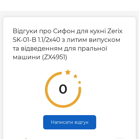
Відгуки про Сифон для кухні Zerix
SK-01-B 1.1/2x40 з литим випуском
та відведенням для пральної
машини (ZX4951)
0
Написати відгук