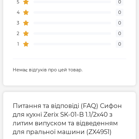
5
0
4
0
3
0
2
0
1
0
Немає відгуків про цей товар.
Питання та відповіді (FAQ) Сифон
для кухні Zerix SK-01-B 1.1/2x40 з
литим випуском та відведенням
для пральної машини (ZX4951)