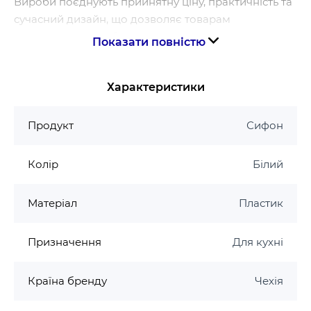
Вироби поєднують прийнятну ціну, практичність та
сучасний дизайн, що дозволяє товарам
залишатися затребуваними на ринку сантехніки
Показати повністю
багато років.
Країна бренду - Чехія
Характеристики
Продукт
Сифон
Колір
Білий
Матеріал
Пластик
Призначення
Для кухні
Країна бренду
Чехія