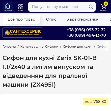
0
Головна
Меню
Кошик
Все про товар
Опис
Характеристики
+38 (096) 093-32-32
+38 (099) 494-13-70
Головна
Каналізація
Сифони
Сифони для кухні
Сифон дл
Сифон для кухні Zerix SK-01-B
1.1/2x40 з литим випуском та
відведенням для пральної
машини (ZX4951)
код: V68180