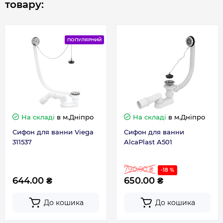
товару:
Гарантія виробника, міс
120
ПОПУЛЯРНИЙ
На складі
в м.Дніпро
На складі
в м.Дніпро
Сифон для ванни Viega
Сифон для ванни
311537
AlcaPlast A501
790.00 ₴
-18 %
644.00 ₴
650.00 ₴
До кошика
До кошика