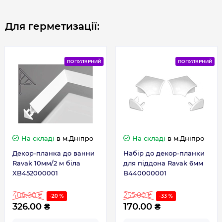
Для герметизації:
ПОПУЛЯРНИЙ
ПОПУЛЯРНИЙ
На складі
в м.Дніпро
На складі
в м.Дніпро
Декор-планка до ванни
Набір до декор-планки
Ravak 10мм/2 м біла
для піддона Ravak 6мм
XB452000001
B440000001
408.00 ₴
255.00 ₴
-20 %
-33 %
326.00 ₴
170.00 ₴