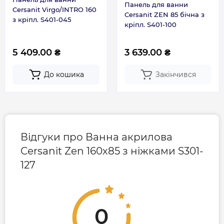
Панель для ванни
Cersanit Virgo/INTRO 160
Cersanit ZEN 85 бічна з
з кріпл. S401-045
кріпл. S401-100
5 409.00 ₴
3 639.00 ₴
До кошика
Закінчився
Відгуки про Ванна акрилова
Cersanit Zen 160х85 з ніжками S301-
127
0