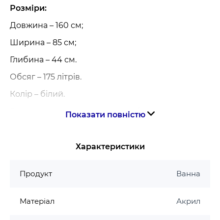
Розміри:
Довжина – 160 см;
Ширина – 85 см;
Глибина – 44 см.
Обсяг – 175 літрів.
Колір – білий.
В комплект поставки входять ніжки.
Показати повністю
Панель і сифон докуповуються окремо.
Країна виробник – Польща.
Характеристики
Гарантія – 10 років.
Продукт
Ванна
Матеріал
Акрил