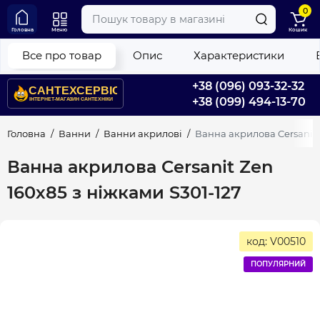
0
Головна
Меню
Кошик
Все про товар
Опис
Характеристики
+38 (096) 093-32-32
+38 (099) 494-13-70
Головна
Ванни
Ванни акрилові
Ванна акрилова Cersanit 
Ванна акрилова Cersanit Zen
160х85 з ніжками S301-127
код: V00510
ПОПУЛЯРНИЙ