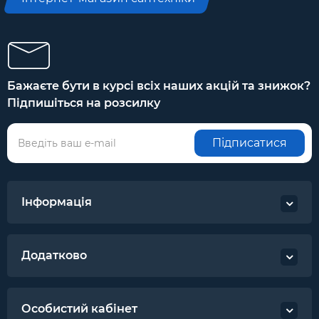
Країна виробник: Україна
Гарантія: 3 роки
Бажаєте бути в курсі всіх наших акцій та знижок?
Підпишіться на розсилку
Підписатися
Інформація
Додатково
Особистий кабінет