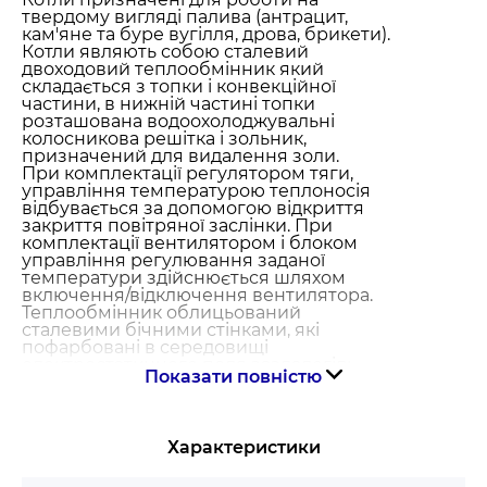
твердому вигляді палива (антрацит,
кам'яне та буре вугілля, дрова, брикети).
Котли являють собою сталевий
двоходовий теплообмінник який
складається з топки і конвекційної
частини, в нижній частині топки
розташована водоохолоджувальні
колосникова решітка і зольник,
призначений для видалення золи.
При комплектації регулятором тяги,
управління температурою теплоносія
відбувається за допомогою відкриття
закриття повітряної заслінки. При
комплектації вентилятором і блоком
управління регулювання заданої
температури здійснюється шляхом
включення/відключення вентилятора.
Теплообмінник облицьований
сталевими бічними стінками, які
пофарбовані в середовищі
електростатичного поля заздалегідь,
Показати повністю
пройшовши цикл автоматичної
підготовки поверхні і антикорозійної
обробки, після чого, нанесення
порошкової фарби та полімеризація.
Характеристики
При такій технології фарбування повна
гарантія збереження зовнішнього
вигляду виробу протягом усього