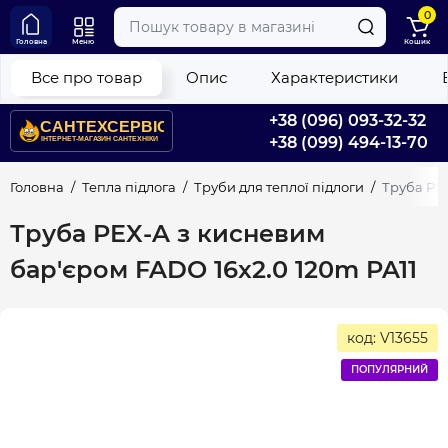
0
Головна
Меню
Кошик
Все про товар
Опис
Характеристики
+38 (096) 093-32-32
+38 (099) 494-13-70
Головна
Тепла підлога
Труби для теплої підлоги
Труба PEX
Труба PEX-A з кисневим
бар'єром FADO 16x2.0 120m PA11
код: V13655
ПОПУЛЯРНИЙ