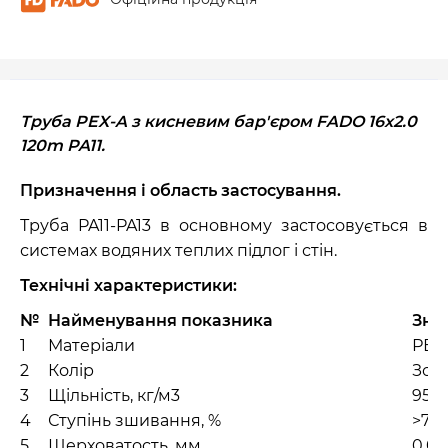
Труба PEX-A з кисневим бар'єром FADO 16x2.0
120m PA11.
Призначення і область застосування.
Труба PA11-PA13 в основному застосовується в
системах водяних теплих підлог і стін.
Технічні характеристики:
№
Найменування показника
Зна
1
Матеріали
РЕХ
2
Колір
Зол
3
Щільність, кг/м3
951
4
Ступінь зшивання, %
>75
5
Шерховатость, мм
0,00