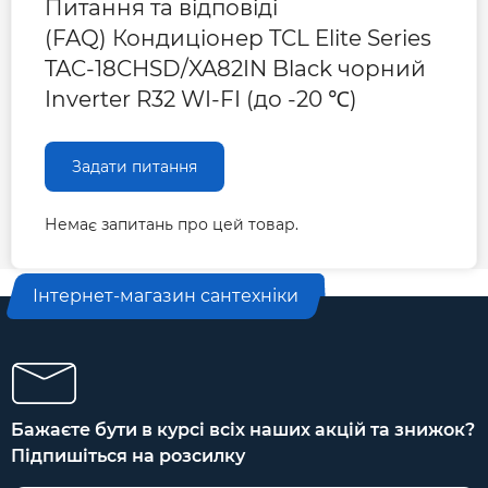
Питання та відповіді
голосових команд. Wi-Fi модуль у вигляді USB
(FAQ) Кондиціонер TCL Elite Series
адаптеру.
TAC-18CHSD/XA82IN Black чорний
Основні характеристики
Inverter R32 WI-FI (до -20 ℃)
Бренд:
TCL
Тип:
Спліт-система
Задати питання
Монтаж:
настінний
Немає запитань про цей товар.
Максимальна кількість
1
внутрішніх блоків, шт:
Інтернет-магазин сантехніки
Коефіцієнт
енергоефективності
3,23 / 6,1
охолодження EER /
SEER:
Бажаєте бути в курсі всіх наших акцій та знижок?
Коефіцієнт
енергоефективності
3,71 / 4
Підпишіться на розсилку
обігріву COP / SCOP: