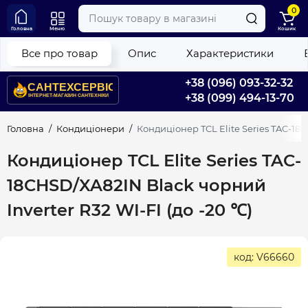
0
Головна
Меню
Кошик
Все про товар
Опис
Характеристики
+38 (096) 093-32-32
+38 (099) 494-13-70
Головна
Кондиціонери
Кондиціонер TCL Elite Series TAC-18C
Кондиціонер TCL Elite Series TAC-
18CHSD/XA82IN Black чорний
Inverter R32 WI-FI (до -20 ℃)
код: V66660