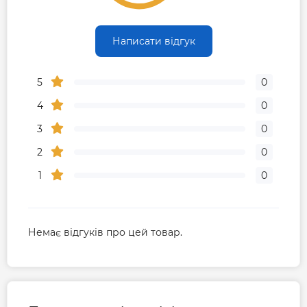
точно його підтримувати з плином часу.
Коли досягнута встановлена температура й
Написати відгук
компресор має низьке навантаження, він може
працювати з ультра-низькою частотою обертання,
5
0
для збереження електроенергії водночас
підтримуючи стабільну та комфортну температуру в
4
0
кімнаті.
3
0
Super Turbo Start
2
0
В режимi охолодження можливе швидке зниження
1
0
температури на виходi з внутрiшнього блоку з 27°С
до 18°С за 30 сек. А в режимi обiгрiву пiдвищення
температури з 20°С до 40°С за 60 сек.
Немає відгуків про цей товар.
IOT Wi-Fi керування
Дистанційно керуйте функціями через додаток TCL
Home або керуйте за допомогою простих