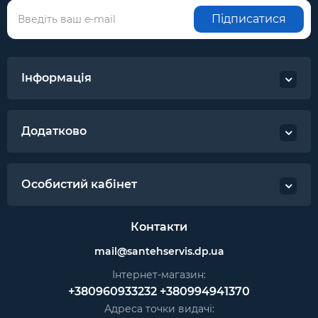
Підписатися
Клас
енергоефективності
А + +
охолодження:
Інформація
Клас
енергоефективності
А +
обігріву:
Додатково
Площа приміщення,
50
м?:
Споживана потужність
Особистий кабінет
(охолодження /
1,58/1,374
обігрів), кВт:
Контакти
Потужність
5,1
mail@santehservis.dp.ua
охолодження, кВт:
Інтернет-магазин:
Потужність обігріву,
+380960933232
+380994941370
5,1
кВт:
Адреса точки видачі: