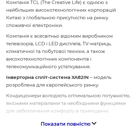
Компанія TCL (The Creative Life) є однією з
найбільших високотехнологічних корпорацій
Китаю з глобальною присутністю на ринку
споживчої електроніки.
Компанія є всесвітньо відомим виробником
телевізорів, LCD і LED дисплеїв, TV-матриць,
кліматичної та побутової техніки, а також
високотехнологічних компонентів і
телекомунікаційного устаткування.
Інверторна спліт-система XA82IN
– модель
розроблена для європейського ринку.
Кондиціонери володіють оптимальною потужністю,
якісними матеріалами та необхідними функціями
для забезпечення комфорту в приміщенні.
Має тонкий та елегантний дизайн
чорного
Показати повністю
кольору
з дзеркальною панеллю. Новий
ергономічний пульт керування у комплекті.