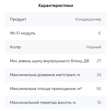
Характеристики
Працює на новому озонобезпечному холодоагенті
R32.
Продукт
Кондиціонер
Вбудований Wi-Fi модуль.
Smart Vector Air Flow
Wi-Fi модуль
Є
Дозволяє користувачу обрати 72 види налаштувань
Колір
Чорний
повітряного потоку
Вправо-вліво: 5 режимів зафіксованого та 4
Мін. рівень шуму внутрішнього блоку, Дб
27
режими гойдання;
Вверх-вниз: 5 режимів зафіксованого та 3
Максимальна довжина магістралі, м
25
режими гойдання.
Ефект Коанди
Максимальна площа приміщення, м²
50
Ефект душу (в режимі охолодження) –
холодний потік повітря опускається на
Максимальний перепад висоти, м
10
користувача зверху.