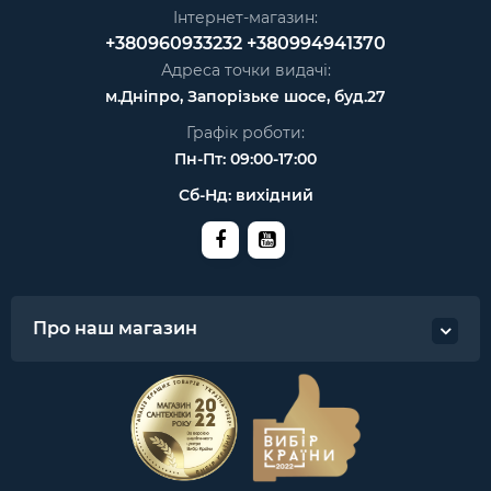
Інтернет-магазин:
Клас
+380960933232
+380994941370
енергоефективності
А + +
охолодження:
Адреса точки видачі:
м.Дніпро, Запорізьке шосе, буд.27
Клас
Графік роботи:
енергоефективності
А +
обігріву:
Пн-Пт: 09:00-17:00
Сб-Нд: вихідний
Площа приміщення,
50
м?:
Споживана потужність
(охолодження /
1,574 / 1,382
обігрів), кВт:
Про наш магазин
Потужність
5,1
охолодження, кВт:
Потужність обігріву,
5,13
кВт: