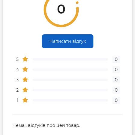
0
Режим підтримки теплого приміщення +8°C - не
дає знизиться температурі в приміщення нижче
+8°C у період, коли ви змушені надовго виїхати з
будинку в зимовий період.
Написати відгук
Сильне охолодження при високій температурі
навколишнього середовища
5
0
Відсутнє зниження продуктивності кондиціонера в
4
0
режимі охолодження при температурі
навколишнього середовища 50°C.
3
0
Кондиціонер продовжить працювати безперервно
2
0
до температури навколишнього середовища 60°C.
1
0
Алгоритм інверторного штучного інтелекту
Технологія штучного інтелекту дозволяє швидше
Немає відгуків про цей товар.
досягати режиму заданої температури та більш