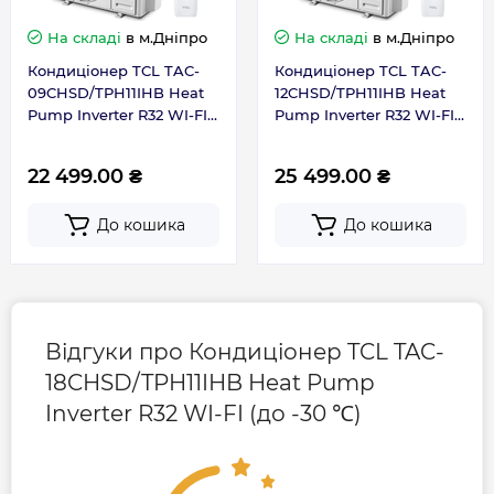
Самоочищення
На складі
в м.Дніпро
На складі
в м.Дніпро
Тип компресора
Інверторний
Видалення забруднень методом виморожування
Кондиціонер TCL TAC-
Кондиціонер TCL TAC-
та високотемпературної стерилізації. Процес
09CHSD/TPH11IHB Heat
12CHSD/TPH11IHB Heat
Тип кондиціонера
Спліт-система
проходить в чотири етапи: обмерзання,
Pump Inverter R32 WI-FI
Pump Inverter R32 WI-FI
розморожування, високотемпературна сушка та
(до -30 ℃)
(до -30 ℃)
стерилізація.
Тип фреону
R32
22 499.00 ₴
25 499.00 ₴
Режим Генератора
До кошика
До кошика
Країна виготовлення
Китай
Кондиціонер здатен нормально працювати навіть
при обмежених значеннях номінальної потужності
та сили струму, що успішно вирішує проблему
Гарантія
недостатньої потужності або випадків перебоїв у
Відгуки про Кондиціонер TCL TAC-
живленні та електропостачанні.
Гарантія виробника, міс
36
18CHSD/TPH11IHB Heat Pump
За допомогою режиму генератора можна
Inverter R32 WI-FI (до -30 ℃)
обмежити енергоспоживання відповідно до
Контакти сервісного центру
+380442062929
номінальної сили струму у діапазоні трьох рівнів.
Сервісне обслуговування
1 раз на рік
Режим підтримки теплого приміщення