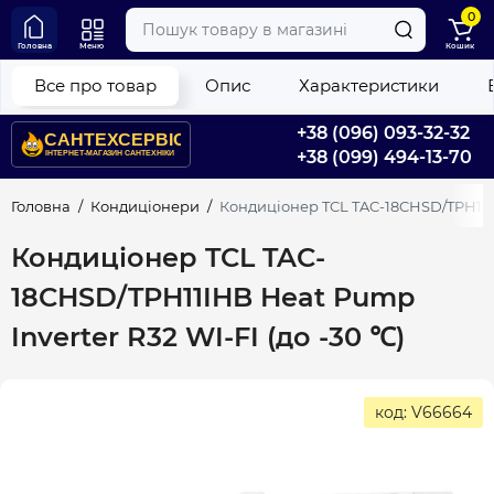
0
Головна
Меню
Кошик
Все про товар
Опис
Характеристики
+38 (096) 093-32-32
+38 (099) 494-13-70
Головна
Кондиціонери
Кондиціонер TCL TAC-18CHSD/TPH11IHB
Кондиціонер TCL TAC-
18CHSD/TPH11IHB Heat Pump
Inverter R32 WI-FI (до -30 ℃)
код: V66664