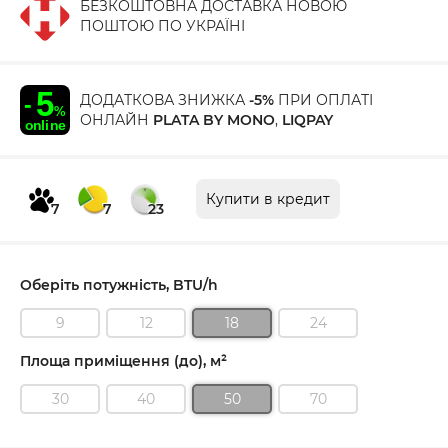
БЕЗКОШТОВНА ДОСТАВКА НОВОЮ
ПОШТОЮ ПО УКРАЇНІ
ДОДАТКОВА ЗНИЖКА
-5%
ПРИ ОПЛАТІ
ОНЛАЙН
PLATA BY MONO
,
LIQPAY
Купити в кредит
7
7
23
Оберіть потужність, BTU/h
9
12
18
24
Площа приміщення (до), м²
30
40
50
70