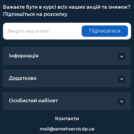
голосових команд. Wi-Fi модуль у вигляді USB
Бажаєте бути в курсі всіх наших акцій та знижок?
адаптеру.
Підпишіться на розсилку
Основні характеристики
Бренд:
TCL
Підписатися
Тип:
Спліт-система
Монтаж:
настінний
Інформація
Максимальна кількість
1
внутрішніх блоків, шт:
Додатково
Коефіцієнт
енергоефективності
немає даних /6,1
охолодження EER /
Особистий кабінет
SEER:
Коефіцієнт
Контакти
енергоефективності
немає даних / 4,0
обігріву COP / SCOP:
mail@santehservis.dp.ua