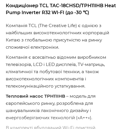
Кондиціонер TCL TAC-18CHSD/TPH11IHB Heat
Pump Inverter R32 WI-FI (до -30 ℃)
Компанія TCL (The Creative Life) є однією з
найбільших високотехнологічних корпорацій
Китаю з глобальною присутністю на ринку
споживчої електроніки.
Компанія є всесвітньо відомим виробником
телевізорів, LCD і LED дисплеїв, TV-матриць,
кліматичної та побутової техніки, а також
високотехнологічних компонентів і
телекомунікаційного устаткування.
Тепловий насос TPH11IHB
– модель для
європейського ринку, розроблена для
шанувальників лаконічного дизайну і
енергозберігаючих технологій («А++»).
В комплекті вбудований Wi-Fi пристрій.