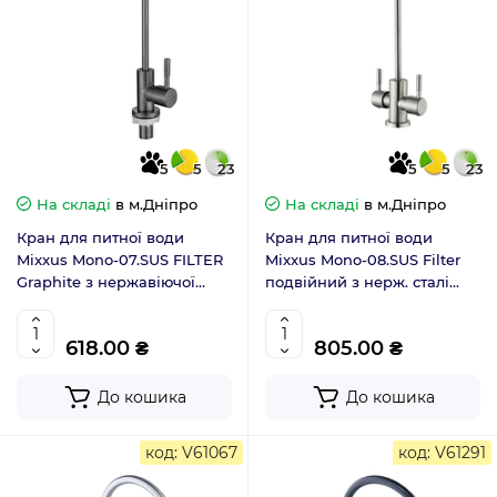
5
5
23
5
5
23
На складі
в м.Дніпро
На складі
в м.Дніпро
Кран для питної води
Кран для питної води
Mixxus Mono-07.SUS FILTER
Mixxus Mono-08.SUS Filter
Graphite з нержавіючої
подвійний з нерж. сталі
сталі (MI6562)
(MI6563)
618.00 ₴
805.00 ₴
До кошика
До кошика
код: V61067
код: V61291