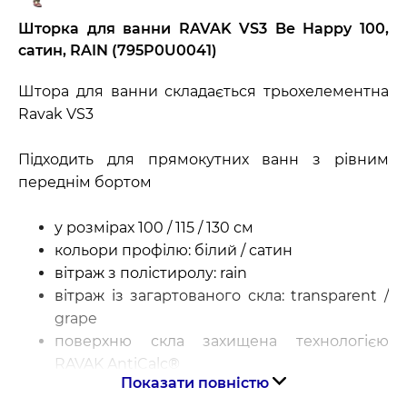
Шторка для ванни RAVAK VS3 Be Happy 100,
сатин, RAIN (795P0U0041)
Штора для ванни складається трьохелементна
Ravak VS3
Підходить для прямокутних ванн з рівним
переднім бортом
у розмірах 100 / 115 / 130 см
кольори профілю: білий / сатин
вітраж з полістиролу: rain
вітраж із загартованого скла: transparent /
grape
поверхню скла захищена технологією
RAVAK AntiCalc®
Показати повністю
висота виробу 1400 мм