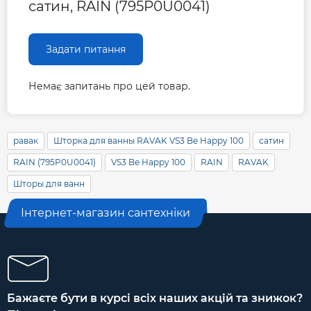
сатин, RAIN (795P0U0041)
Задати питання
Немає запитань про цей товар.
равак
Шторка для ванны RAVAK VS3 Be Happy 100
сатин
RAIN (795P0U0041)
VS3 Be Happy 100
RAIN
RAVAK
Шторы для ванн
Інтернет-магазин сантехніки
Бажаєте бути в курсі всіх наших акцій та знижок?