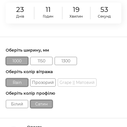
23
11
19
52
Днів
Годин
Хвилин
Секунд
Оберіть ширину, мм
1000
1150
1300
Оберіть колір вітража
Rain
Прозорий
Grape || Матовий
Оберіть колір профілю
Білий
Сатин