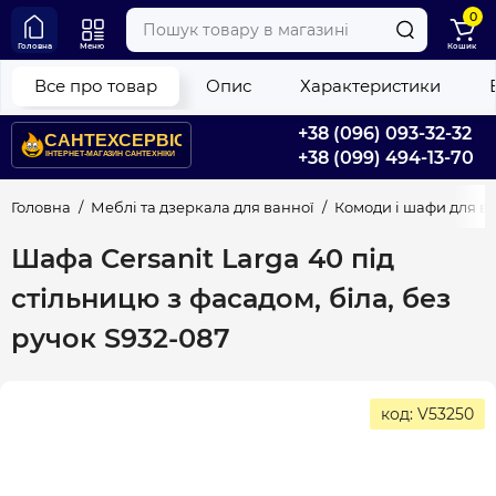
0
Головна
Меню
Кошик
Все про товар
Опис
Характеристики
+38 (096) 093-32-32
+38 (099) 494-13-70
Головна
Меблі та дзеркала для ванної
Комоди і шафи для в
Шафа Cersanit Larga 40 під
стільницю з фасадом, біла, без
ручок S932-087
код: V53250