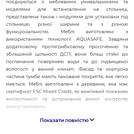
поєднуються з меблевими умивальниками та
моделями для встановлення на стільниці,
представлена також і модулями для установки під
стільницю різної ширини та з різною
функціональністю. Меблі виготовлені з
використанням технології AQUASAFE. Завдяки
додатковому протигрибковому просоченню та
збільшеній щільності ДСП, вони більш стійкі до
поглинання поверхнею води та до підвищеної
вологості у ванній кімнаті. Фасад та корпусна
частина тумби мають лаковане покриття, яке легко
миється. Меблі виготовлені з деревини, яка має
сертифікат FSC Mixed Credit, як важливий показник
екологічності та дотримання вимог контролю
ринку сировини.
Важливо звернути увагу, що тумби продаються
Показати повністю
без ручок. Для можливості створення
індивідуального дизайну на вибір представлені