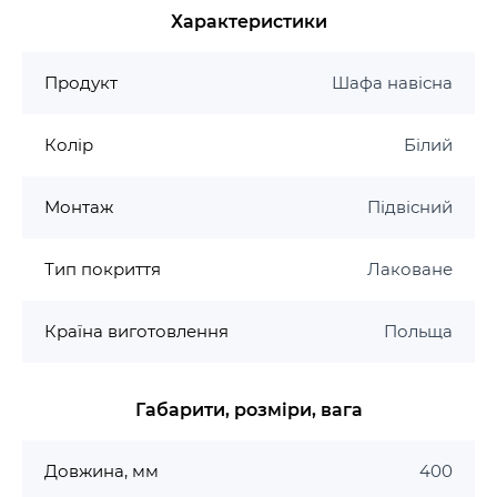
ручки в трьох кольорах: чорний, срібло та золото.
Характеристики
Технічні дані відкритої шафи Cersanit Larga:
Продукт
Шафа навісна
Вага брутто - 14,8 кг
Вага нетто - 13,8 кг
Колір
Білий
Висота - 55,1 см
Глибина - 44,4 см
Монтаж
Підвісний
Колір - білий
Матеріал - ДСП
Тип покриття
Лаковане
Матеріал корпуса - ДСП
Система відчинення - система безшумного
плавного зачинення Soft Close
Країна виготовлення
Польща
Монтаж - зібрана
Тип шафки - підвісний з можливістю
Габарити, розміри, вага
установки на підлогу
Ширина - 40 см
Довжина, мм
400
Гарантія на шафу S932-087: