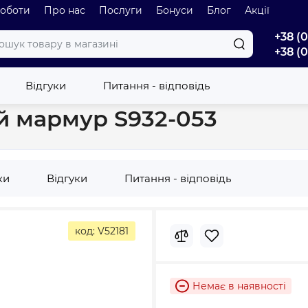
роботи
Про нас
Послуги
Бонуси
Блог
Акції
+38 (
+38 (
вальник
Larga 120 стільниця білий мармур S932-053
Відгуки
Питання - відповідь
ий мармур S932-053
ки
Відгуки
Питання - відповідь
код: V52181
Немає в наявності