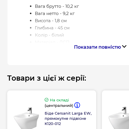
Вага брутто - 10,2 кг
Вага нетто - 9,2 кг
Висота - 1,8 см
Глибина - 45 см
Колір - білий
Матеріал - ДСП
Показати повністю
Матеріал корпуса - ДСП
Ширина - 120 см
Гарантія на стільницю S932-053:
Товари з цієї ж серії:
2 роки
На складі
(центральний)
Біде Cersanit Larga EW,
прямокутне підвісне
K120-012