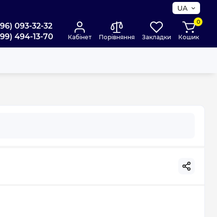
UA
0
096) 093-32-32
099) 494-13-70
Кабінет
Порівняння
Закладки
Кошик