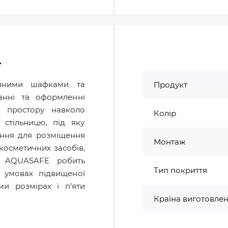
.
ізними шафками та
Продукт
анні та оформленні
о простору навколо
Колір
 стільницю, під яку
ення для розміщення
Монтаж
косметичних засобів,
ія AQUASAFE робить
Тип покриття
 умовах підвищеної
ми розмірах і п’яти
Країна виготовле