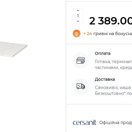
2 389.0
+ 24
гривні на бонусн
Оплата
Готівка, терміна
частинами, креди
Доставка
Самовивіз, наша 
Безкоштовно* по 
Офіційна прод