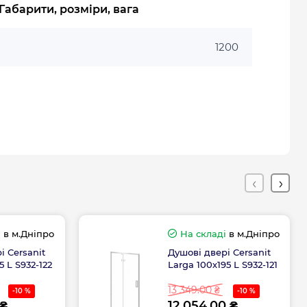
Габарити, розміри, вага
1200
і
в м.Дніпро
На складі
в м.Дніпро
і Cersanit
Душові двері Cersanit
5 L S932-122
Larga 100х195 L S932-121
13 349.00 ₴
-10 %
-10 %
 ₴
12 054.00 ₴