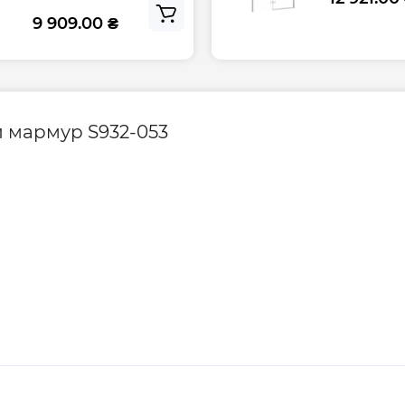
9 909.00 ₴
ий мармур S932-053