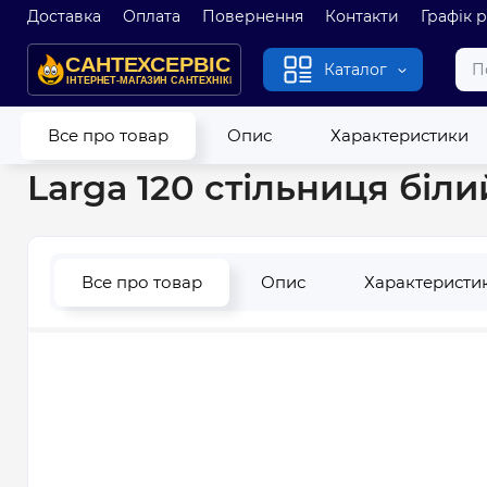
Доставка
Оплата
Повернення
Контакти
Графік 
Каталог
Головна
Меблі та дзеркала для ванної
Стільниці під уми
Все про товар
Опис
Характеристики
Larga 120 стільниця біл
Все про товар
Опис
Характеристи