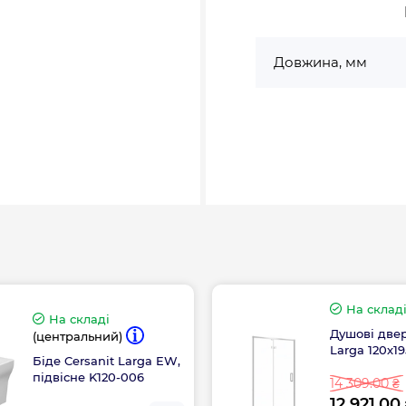
Довжина, мм
На склад
На складі
Душові двер
(центральний)
Larga 120х19
Біде Cersanit Larga EW,
підвісне K120-006
14 309.00 ₴
12 921.00