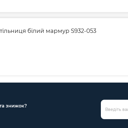
 стільниця білий мармур S932-053
 та знижок?