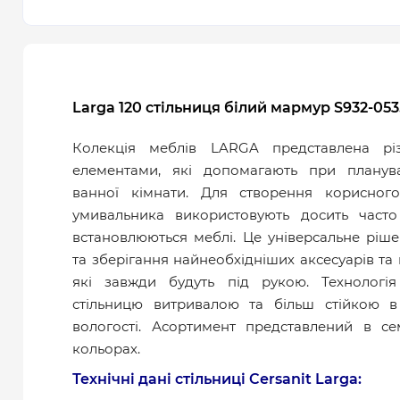
Larga 120 стільниця білий мармур S932-053
Колекція меблів LARGA представлена р
елементами, які допомагають при планув
ванної кімнати. Для створення корисног
умивальника використовують досить часто
встановлюються меблі. Це універсальне ріш
та зберігання найнеобхідніших аксесуарів та 
які завжди будуть під рукою. Технолог
стільницю витривалою та більш стійкою в
вологості. Асортимент представлений в се
кольорах.
Технічні дані стільниці Cersanit Larga: