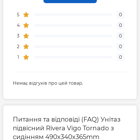
Гарантія виробника, міс
84
5
0
Гарантія на комплектуючі, міс
24
4
0
3
0
2
0
1
0
Немає відгуків про цей товар.
Питання та відповіді (FAQ) Унітаз
підвісний Rivera Vigo Tornado з
сидінням 490x340x365mm