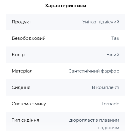
Характеристики
Гарантія виробника на унітаз Rivera
Гарантія на кераміку - 7 років
Продукт
Унітаз підвісний
Гарантія на сидіння та арматуру - 2 роки
Безободковий
Так
Колір
Білий
Матеріал
Сантехнічний фарфор
Сидіння
В комплекті
Система змиву
Tornado
Тип сидіння
дюропласт з плавним
падінням