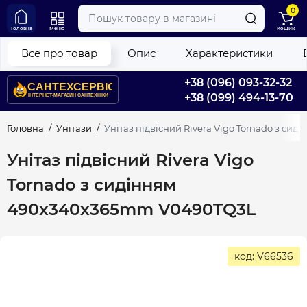
0
Головна
Меню
Кошик
Все про товар
Опис
Характеристики
+38 (096) 093-32-32
+38 (099) 494-13-70
Головна
Унітази
Унітаз підвісний Rivera Vigo Tornado з с
Унітаз підвісний Rivera Vigo
Tornado з сидінням
490x340x365mm V0490TQ3L
код: V66536