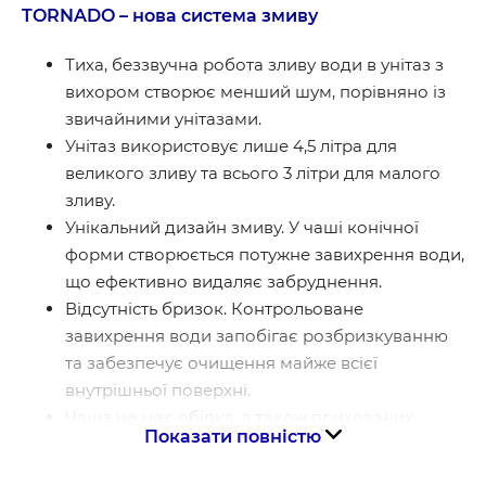
TORNADO – нова система змиву
Тиха, беззвучна робота зливу води в унітаз з
вихором створює менший шум, порівняно із
звичайними унітазами.
Унітаз використовує лише 4,5 літра для
великого зливу та всього 3 літри для малого
зливу.
Унікальний дизайн змиву. У чаші конічної
форми створюється потужне завихрення води,
що ефективно видаляє забруднення.
Відсутність бризок. Контрольоване
завихрення води запобігає розбризкуванню
та забезпечує очищення майже всієї
внутрішньої поверхні.
Чаша не має обідка, а також прихованих
Показати повністю
важкодоступних місць, де можуть
накопичуватися бруд, мікроби та відкладення.