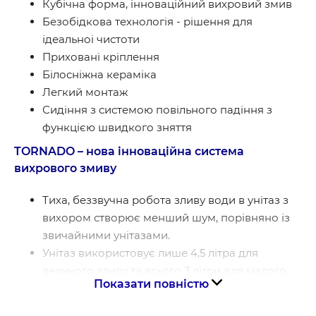
Кубічна форма, інноваційний вихровий змив
Безобідкова технологія - рішення для
ідеальноі чистоти
Приховані кріплення
Білосніжна кераміка
Легкий монтаж
Сидіння з системою повільного падіння з
функцією швидкого зняття
TORNADO – нова інноваційна система
вихрового змиву
Тиха, беззвучна робота зливу води в унітаз з
вихором створює менший шум, порівняно із
звичайними унітазами.
Унітаз використовує лише 4,5 літра для
великого зливу та всього 3 літри для малого
Показати повністю
зливу.
Унікальний дизайн змиву. У чаші конічної