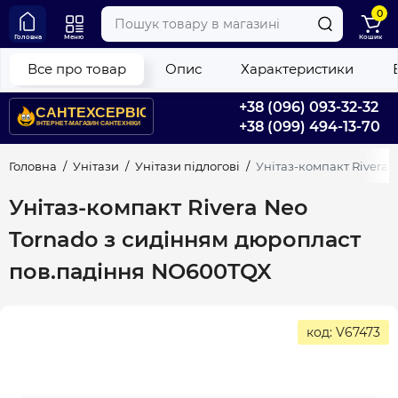
0
Головна
Меню
Кошик
Все про товар
Опис
Характеристики
+38 (096) 093-32-32
+38 (099) 494-13-70
Головна
Унітази
Унітази підлогові
Унітаз-компакт Rivera
Унітаз-компакт Rivera Neo
Tornado з сидінням дюропласт
пов.падіння NO600TQX
код: V67473