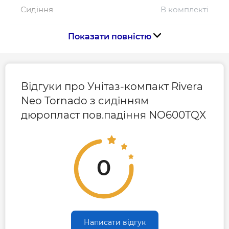
Сидіння
В комплекті
Показати повністю
Система змиву
Tornado
Тип сидіння
дюропласт з плавним
падінням
Відгуки про Унітаз-компакт Rivera
Neo Tornado з сидінням
Функція біде
Ні
дюропласт пов.падіння NO600TQX
Країна виготовлення
Іспанія
0
Габарити, розміри, вага
Висота, мм
845
Написати відгук