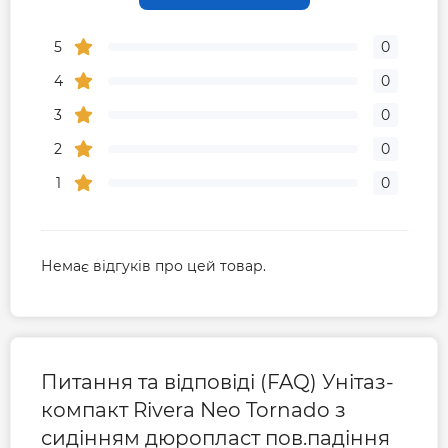
Глибина, мм
630
5
0
Ширина, мм
360
4
0
3
0
2
0
1
0
Немає відгуків про цей товар.
Питання та відповіді (FAQ) Унітаз-
компакт Rivera Neo Tornado з
сидінням дюропласт пов.падіння