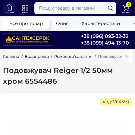
0
Головна
Меню
Кошик
Все про товар
Опис
Характеристики
+38 (096) 093-32-32
+38 (099) 494-13-70
Головна
Водопровід
Різьбові з'єднання
Подовжувач Reige
Подовжувач Reiger 1/2 50мм
хром 6554486
код: V64350