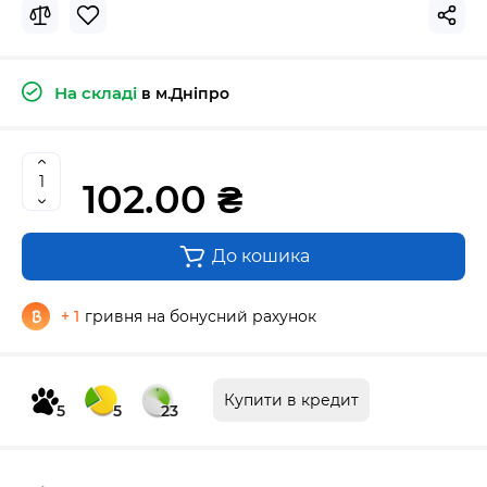
На складі
в м.Дніпро
102.00 ₴
До кошика
+ 1
гривня на бонусний рахунок
Купити в кредит
5
5
23